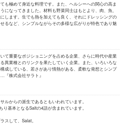
いても極めて身近な料理です。また、ヘルシーへの関心の高ま
ようになってきました。材料も野菜同士はもとより、肉、魚、
能にします。生でも熱を加えても良く、それにドレッシングの
見せるなど、シンプルながらその多様な広がりが特色であり魅
おいて重要なポジショニングを占める企業、さらに時代や産業
する異業種とのリンクを果たしていく企業。また、いろいろな
を構成している、若さがあり情熱がある、柔軟な発想とシンプ
る…『株式会社サラト』
るサルからの派生であるともいわれています。
きっちり基本となるSaltの4語が含まれています。
ラスして、Salat。