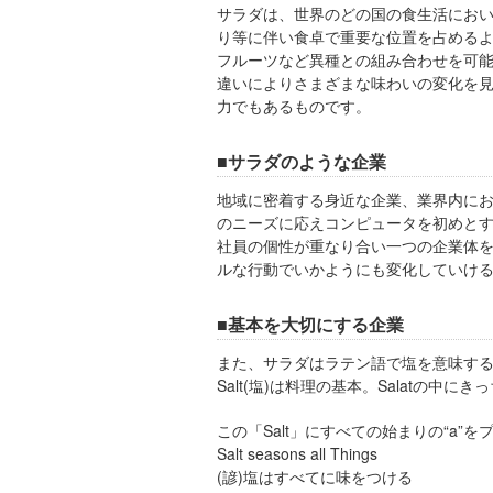
サラダは、世界のどの国の食生活にお
り等に伴い食卓で重要な位置を占める
フルーツなど異種との組み合わせを可
違いによりさまざまな味わいの変化を
力でもあるものです。
■サラダのような企業
地域に密着する身近な企業、業界内に
のニーズに応えコンピュータを初めと
社員の個性が重なり合い一つの企業体
ルな行動でいかようにも変化していけ
■基本を大切にする企業
また、サラダはラテン語で塩を意味す
Salt(塩)は料理の基本。Salatの中に
この「Salt」にすべての始まりの“a”をプ
Salt seasons all Things
(諺)塩はすべてに味をつける