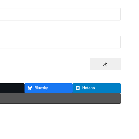
次
Bluesky
Hatena