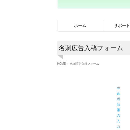
ホーム
サポート
名刺広告入稿フォーム
HOME
»
名刺広告入稿フォーム
申
込
者
情
報
の
入
力