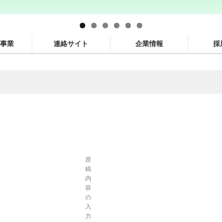
事業
連絡サイト
企業情報
採
原
稿
内
容
の
入
力