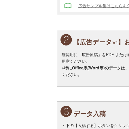
広告サンプル集はこちらを
❷
【広告データ
】
※1
確認用に「広告原稿」をPDF また
用意ください。
※
特にOffice系(Word等)のデ
ください。
❸
データ入稿
・下の【入稿する】ボタンをクリッ