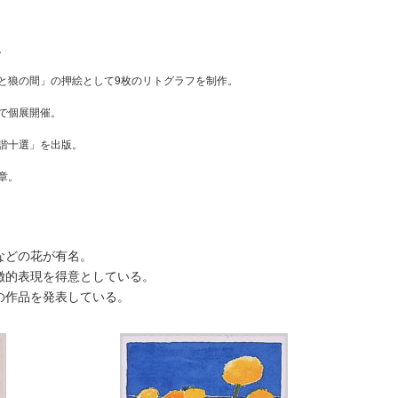
。
と狼の間」の押絵として9枚のリトグラフを制作。
で個展開催。
諧十選」を出版。
章。
などの花が有名。
徴的表現を得意としている。
の作品を発表している。