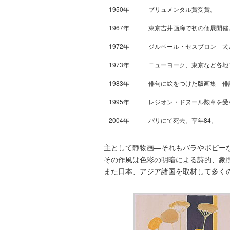
1950年
ブリュメンタル賞受賞。
1967年
東京吉井画廊で初の個展開催
1972年
ジルベール・セスブロン「犬
1973年
ニューヨーク、東京など各地
1983年
俳句に絵をつけた版画集「俳
1995年
レジオン・ドヌール勲章を受
2004年
パリにて死去。享年84。
主として静物画―それもバラやポピー
その作風は色彩の明暗による詩的、象
また日本、アジア諸国を取材して多く