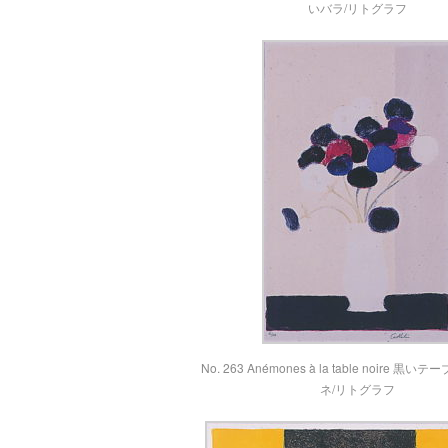
いバラ/リトグラフ
No. 263 Anémones à la table noire 
ネ/リトグラフ