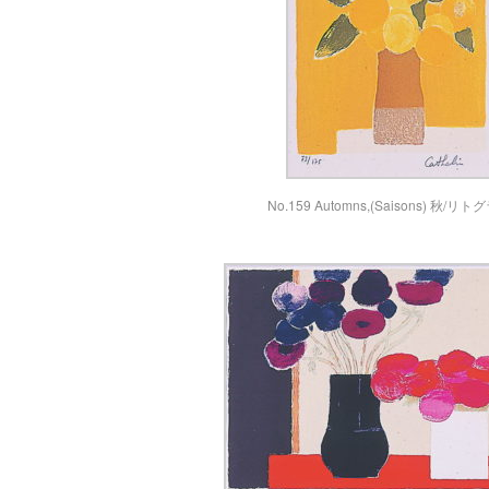
No.159 Automns,(Saisons) 秋/リト