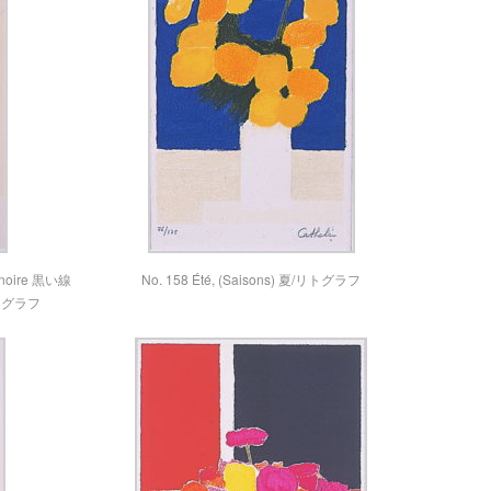
de noire 黒い線
No. 158 Été, (Saisons) 夏/リトグラフ
トグラフ