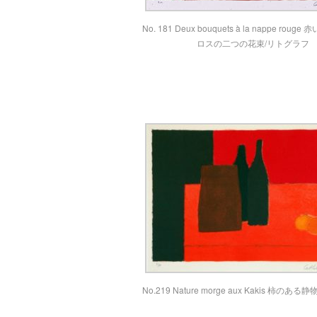
No. 181 Deux bouquets à la nappe rou
ロスの二つの花束/リトグラフ
No.219 Nature morge aux Kakis 柿のあ