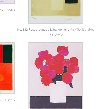
ge 赤いテーブルク
No. 182 Roses rouges à la bande noire 赤い花と黒い静物/
リトグラフ
る静物/リトグラフ