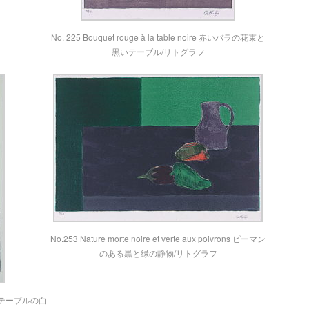
No. 225 Bouquet rouge à la table noire 赤いバラの花束と
黒いテーブル/リトグラフ
No.253 Nature morte noire et verte aux poivrons ピーマン
のある黒と緑の静物/リトグラフ
re 黒いテーブルの白