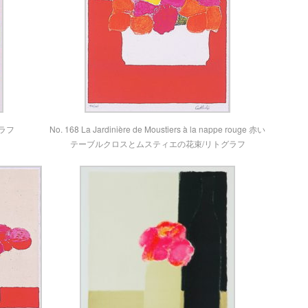
グラフ
No. 168 La Jardinière de Moustiers à la nappe rouge 赤い
テーブルクロスとムスティエの花束/リトグラフ