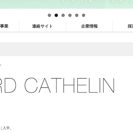
事業
連絡サイト
企業情報
採
n
に入学。