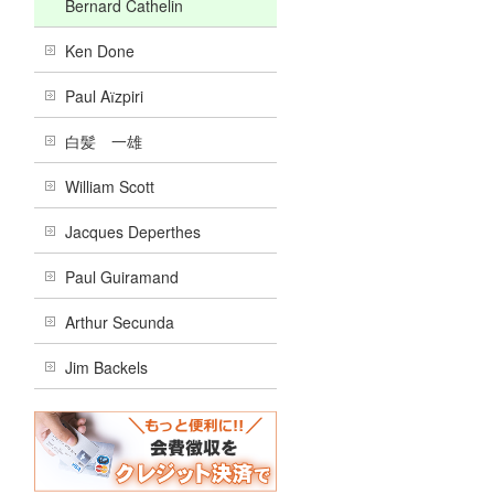
Bernard Cathelin
Ken Done
Paul Aїzpiri
白髪 一雄
William Scott
Jacques Deperthes
Paul Guiramand
Arthur Secunda
Jim Backels