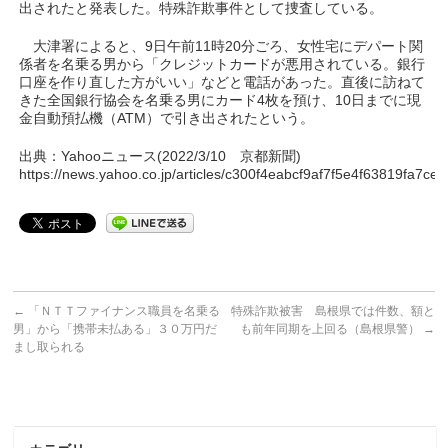
出されたと発表した。特殊詐欺事件として捜査している。
大津署によると、9日午前11時20分ごろ、女性宅にデパート関
係者を名乗る男から「クレジットカードが悪用されている。銀行
口座を作り直した方がいい」などと電話があった。直後に訪ねて
きた全国銀行協会を名乗る男にカード4枚を預け、10日までに現
金自動預払機（ATM）で引き出されたという。
出典：Yahooニュース(2022/3/10 京都新聞)
https://news.yahoo.co.jp/articles/c300f4eabcf9af7f5e4f63819fa7c
←
「ＮＴＴファイナンス職員を名乗る
特殊詐欺被害 島根県では件数、額と
男」から「携帯未払ある」３０万円だ
も前年同期を上回る（島根県警）
→
まし取られる