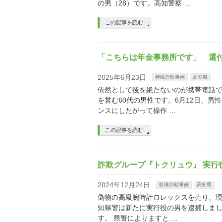
の男（28）です。高知警察 …
この記事を読む
「こちらは年金事務所です」 還付
2025年6月23日
特殊詐欺事例
高知県
依然として後を絶たないのが携帯電話で
を営む60代の男性です。6月12日、
ンスにしたがって操作 …
この記事を読む
詐欺グループ『トクリュウ』 実行
2024年12月24日
特殊詐欺事例
高知県
偽物の高級腕時計ロレックスを売り、現
知県警は新たに実行役の男を逮捕しまし
す。 県警によりますと …