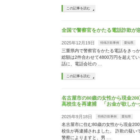
この記事を読む
全国で警察官をかたる電話詐欺が急
2025年12月19日
特殊詐欺事例
愛知県
三重県内で警察官をかたる電話をきっか
総額は2件合わせて4800万円を超えて
話に、電話会社の …
この記事を読む
名古屋市の80歳の女性から現金2
高校生を再逮捕 「お金が欲しか
2025年9月18日
特殊詐欺事例
愛知県
名古屋市に住む80歳の女性から現金2
校生が再逮捕されました。 詐欺の疑い
警察によりますと、男 …