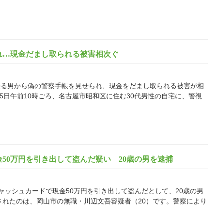
れ…現金だまし取られる被害相次ぐ
乗る男から偽の警察手帳を見せられ、現金をだまし取られる被害が相
5日午前10時ごろ、名古屋市昭和区に住む30代男性の自宅に、警視
50万円を引き出して盗んだ疑い 20歳の男を逮捕
ャッシュカードで現金50万円を引き出して盗んだとして、20歳の男
されたのは、岡山市の無職・川辺文吾容疑者（20）です。警察により