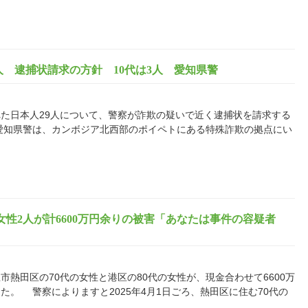
人 逮捕状請求の方針 10代は3人 愛知県警
た日本人29人について、警察が詐欺の疑いで近く逮捕状を請求する
愛知県警は、カンボジア北西部のポイペトにある特殊詐欺の拠点にい
女性2人が計6600万円余りの被害「あなたは事件の容疑者
熱田区の70代の女性と港区の80代の女性が、現金合わせて6600万
。 警察によりますと2025年4月1日ごろ、熱田区に住む70代の