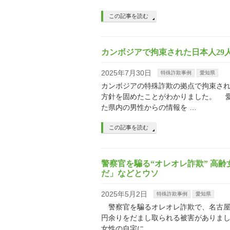
この記事を読む
カンボジアで拘束された日本人29
2025年7月30日
特殊詐欺事例
愛知県
カンボジアの特殊詐欺の拠点で拘束され
方針を固めたことがわかりました。 
た県内の男性からの情報を …
この記事を読む
警察官を騙る“オレオレ詐欺” 高齢
だ」などとウソ
2025年5月2日
特殊詐欺事例
愛知県
警察官を騙るオレオレ詐欺で、名古屋市
円余りをだまし取られる被害がありました
女性の自宅に …