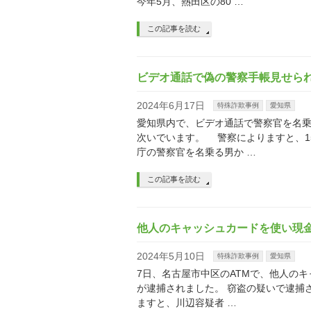
今年5月、熱田区の80 …
この記事を読む
ビデオ通話で偽の警察手帳見せら
2024年6月17日
特殊詐欺事例
愛知県
愛知県内で、ビデオ通話で警察官を名
次いでいます。 警察によりますと、1
庁の警察官を名乗る男か …
この記事を読む
他人のキャッシュカードを使い現金
2024年5月10日
特殊詐欺事例
愛知県
7日、名古屋市中区のATMで、他人のキ
が逮捕されました。 窃盗の疑いで逮捕
ますと、川辺容疑者 …