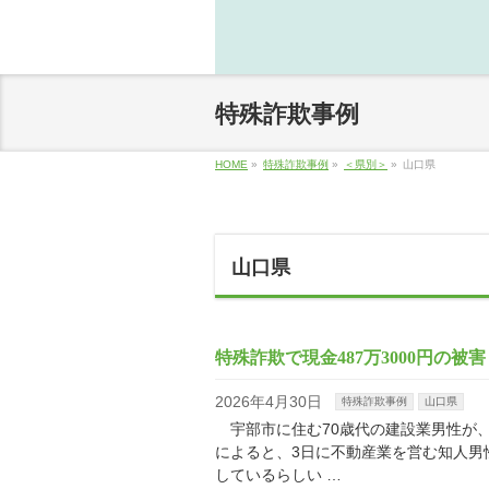
特殊詐欺事例
HOME
»
特殊詐欺事例
»
＜県別＞
»
山口県
山口県
特殊詐欺で現金487万3000円の被
2026年4月30日
特殊詐欺事例
山口県
宇部市に住む70歳代の建設業男性が、7
によると、3日に不動産業を営む知人男
しているらしい …