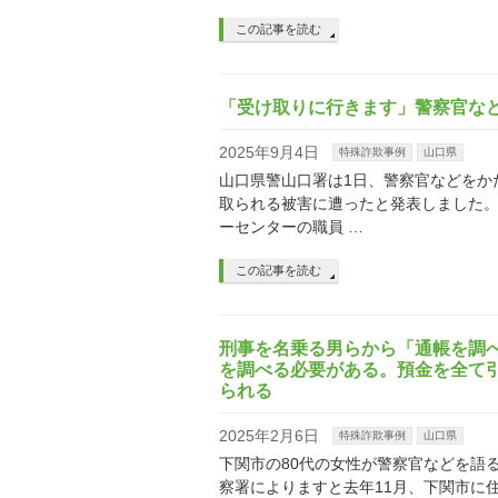
この記事を読む
「受け取りに行きます」警察官な
2025年9月4日
特殊詐欺事例
山口県
山口県警山口署は1日、警察官などをか
取られる被害に遭ったと発表しました。 
ーセンターの職員 …
この記事を読む
刑事を名乗る男らから「通帳を調
を調べる必要がある。預金を全て引
られる
2025年2月6日
特殊詐欺事例
山口県
下関市の80代の女性が警察官などを語る
察署によりますと去年11月、下関市に