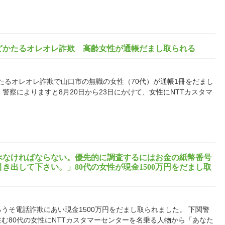
どかたるオレオレ詐欺 高齢女性が通帳だまし取られる
たるオレオレ詐欺で山口市の無職の女性（70代）が通帳1冊をだまし
警察によりますと8月20日から23日にかけて、女性にNTTカスタマ
べなければならない。優先的に調査するにはお金の紙幣番号
き出して下さい。」80代の女性が現金1500万円をだまし取
うそ電話詐欺にあい現金1500万円をだまし取られました。 下関警
住む80代の女性にNTTカスタマーセンターを名乗る人物から「あなた