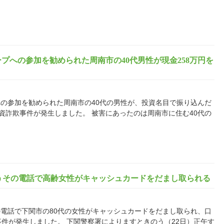
プへの参加を勧められた周南市の40代男性が現金258万円を
への参加を勧められた周南市の40代の男性が、投資名目で振り込んだ
投資詐欺事件が発生しました。 被害にあったのは周南市に住む40代の
うその電話で高齢女性がキャッシュカードをだまし取られる
電話で下関市の80代の女性がキャッシュカードをだまし取られ、口
事件が発生しました。 下関警察署によりますときのう（22日）正午す