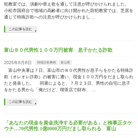
犯教室では、演劇や替え歌を通して注意が呼びかけられました。
小松市国府台で地域の高齢者に向け開かれた防犯教室では、芝居を
通じて特殊詐欺への注意が呼びかけられまし …
この記事を読む
富山８０代男性１００万円被害 息子かたる詐欺
2025年8月8日
特殊詐欺事例
富山県
富山中央署は７日、富山市の８０代男性が息子らをかたる特殊詐
欺（オレオレ詐欺）の被害に遭い、現金１００万円をだまし取られ
たと発表した。 同署によると、７月２３日、男性の自宅に息子
をかたる男から「俺だけど、喫茶店で財布、 …
この記事を読む
「あなたの現金を資金洗浄する必要がある」と検事正タケ
ウチ…70代男性 1億8000万円だまし取られる 富山