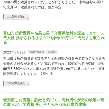
23歳の男が逮捕されていたことがわかりました。 特殊詐欺の疑い
で先月24日逮捕されたのは、住所不定 …
この記事を読む
富山市役所職員を名乗る男「介護保険料を返金します」60
代女性 指示されるままATM操作 99万8,780円だまし取られ
る
2023年8月9日
特殊詐欺事例
富山県
富山市役所の職員を名乗る男と金融機関の職員を名乗る男から介護
保険の還付金があるなどと電話で言われ、60代の女性が7日、現金
99万8,780円をだまし取られる特殊詐欺の被害に遭いました。 富山
南警察署によりますと、7日午後 …
この記事を読む
現金渡した直後に詐欺と気づく…高齢男性が男の後追い現
金取り戻して通報 受け子とみられる29歳男逮捕