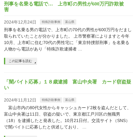
刑事を名乗る電話で… 上市町の男性が600万円詐欺被
害
2024年12月24日
特殊詐欺事例
富山県
刑事を名乗る男の電話で、上市町の70代の男性が600万円をだまし
取られていたことが分かりました。 上市警察署によりますと今年
10月、上市町に住む70代の男性宅に「東京特捜部刑事」を名乗る
人物から電話があり「特殊詐欺逮捕者 …
この記事を読む
「闇バイト応募」１８歳逮捕 富山中央署 カード窃盗疑
い
2024年11月12日
特殊詐欺事例
富山県
富山市内の80代女性からキャッシュカード2枚を盗んだとして、
富山中央署は11日、窃盗の疑いで、東京都江戸川区の無職男
（18）を逮捕したと発表した。10月21日付。交流サイト（SNS）
で闇バイトに応募したと供述しており、 …