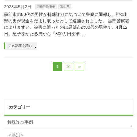
2023年5月2日
特殊詐欺事例
富山県
黒部市の80代の男性が特殊詐欺に気づいて警察に通報し、神奈川
県の男が現金をだまし取ったとして逮捕されました。 黒部警察署
によりますと、被害に遭ったのは黒部市の80代の男性で、4月12
日、息子をかたる男から「500万円を準 …
この記事を読む
1
2
»
カテゴリー
特殊詐欺事例
＜県別＞