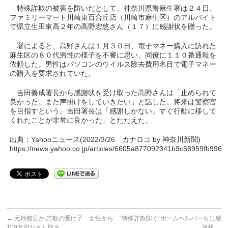
特殊詐欺の被害を防いだとして、神奈川県警麻生署は２４日、
ファミリーマート川崎東百合丘店（川崎市麻生区）のアルバイト
で県立生田東高２年の高野宏悠さん（１７）に感謝状を贈った。
署によると、高野さんは１月３０日、電子マネー購入に訪れた
麻生区の８０代男性の様子を不審に思い、同僚に１１０番通報を
依頼した。男性はパソコンのウイルス除去費用名目で電子マネー
の購入を要求されていた。
吉田善成署長から感謝状を受け取った高野さんは「止められて
良かった。また声掛けをしていきたい」と話した。将来は警察官
を目指すという。吉田署長は「感謝しかない。すぐ行動に移して
くれたことが非常に良かった」とたたえた。
出典：Yahooニュース(2022/3/26 カナロコ by 神奈川新聞)
https://news.yahoo.co.jp/articles/6605a877092341b9c58959fb996
←
元刑務官か 詐欺の受け子 女性から
“特殊詐欺防ぐ”ホームヘルパーらに感
100万円だまし取る
謝状
→