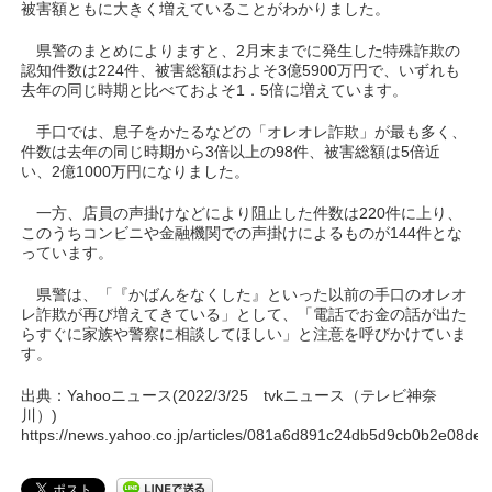
被害額ともに大きく増えていることがわかりました。
県警のまとめによりますと、2月末までに発生した特殊詐欺の
認知件数は224件、被害総額はおよそ3億5900万円で、いずれも
去年の同じ時期と比べておよそ1．5倍に増えています。
手口では、息子をかたるなどの「オレオレ詐欺」が最も多く、
件数は去年の同じ時期から3倍以上の98件、被害総額は5倍近
い、2億1000万円になりました。
一方、店員の声掛けなどにより阻止した件数は220件に上り、
このうちコンビニや金融機関での声掛けによるものが144件とな
っています。
県警は、「『かばんをなくした』といった以前の手口のオレオ
レ詐欺が再び増えてきている」として、「電話でお金の話が出た
らすぐに家族や警察に相談してほしい」と注意を呼びかけていま
す。
出典：Yahooニュース(2022/3/25 tvkニュース（テレビ神奈
川）)
https://news.yahoo.co.jp/articles/081a6d891c24db5d9cb0b2e08de