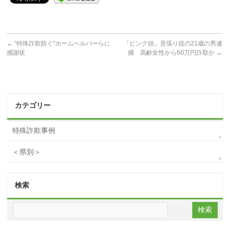
←
“特殊詐欺防ぐ”ホームヘルパーらに
「ピンク頭」見張り役の21歳の男逮
感謝状
捕 高齢女性から60万円詐取か
→
カテゴリー
特殊詐欺事例
＜県別＞
検索