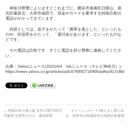
神奈川県警によりますとこれまでに、横浜市港南区日限山、港
北区篠原北、大和市福田で、現金やカードを要求する特殊詐欺の
電話がかかってきています。
内容としては、息子をかたって「携帯を落とした」といったも
のや、区役所をかたって、「還付金があります」といったものな
どです。
その電話は詐欺です、すぐに電話を切り警察に連絡してくださ
い。
出典：Yahooニュース(2022/4/4 tvkニュース（テレビ神奈川）)
https://news.yahoo.co.jp/articles/ad1676892716905daffac817c8b8
←
特殊詐欺や侵入盗 去年13億7000万
キャッシュカード2枚だまし取られ
円被害 注意呼びかけ 愛知県警
る 佐野市の86歳女性が特殊詐欺被害
→