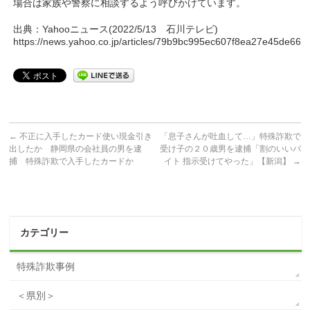
場合は家族や警察に相談するよう呼びかけています。
出典：Yahooニュース(2022/5/13 石川テレビ)
https://news.yahoo.co.jp/articles/79b9bc995ec607f8ea27e45de6
←
不正に入手したカード使い現金引き
「息子さんが吐血して…」特殊詐欺で
出したか 静岡県の会社員の男を逮
受け子の２０歳男を逮捕「割のいいバ
捕 特殊詐欺で入手したカードか
イト 指示受けてやった」【新潟】
→
カテゴリー
特殊詐欺事例
＜県別＞