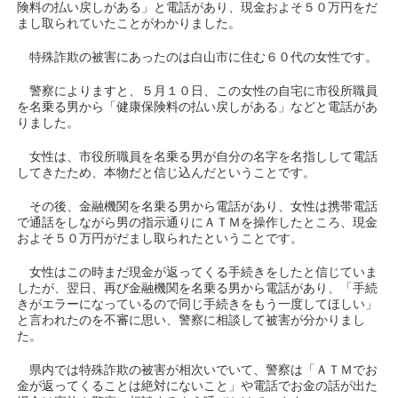
険料の払い戻しがある」と電話があり、現金およそ５０万円をだ
まし取られていたことがわかりました。
特殊詐欺の被害にあったのは白山市に住む６０代の女性です。
警察によりますと、５月１０日、この女性の自宅に市役所職員
を名乗る男から「健康保険料の払い戻しがある」などと電話があ
りました。
女性は、市役所職員を名乗る男が自分の名字を名指しして電話
してきたため、本物だと信じ込んだということです。
その後、金融機関を名乗る男から電話があり、女性は携帯電話
で通話をしながら男の指示通りにＡＴＭを操作したところ、現金
およそ５０万円がだまし取られたということです。
女性はこの時まだ現金が返ってくる手続きをしたと信じていま
したが、翌日、再び金融機関を名乗る男から電話があり、「手続
きがエラーになっているので同じ手続きをもう一度してほしい」
と言われたのを不審に思い、警察に相談して被害が分かりまし
た。
県内では特殊詐欺の被害が相次いでいて、警察は「ＡＴＭでお
金が返ってくることは絶対にないこと」や電話でお金の話が出た