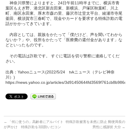
神奈川県警によりますと、24日午前11時半までに、横浜市青
葉区もえぎ野、港北区新吉田東、新横浜、戸塚区秋葉町、川上
町、南区永田東、厚木市森の里、藤沢市辻堂太平台、綾瀬市寺尾
釜田、横須賀市三春町で、現金やカードを要求する特殊詐欺の電
話がかかってきています。
内容としては、親族をかたって「僕だけど、声を聞いてわから
ないか？」や、役所をかたって「医療費の還付金があります」な
どといったものです。
その電話は詐欺です。 すぐに電話を切り警察に連絡してくだ
さい。
出典：Yahooニュース(2022/5/24 tvkニュース（テレビ神奈
川）)
https://news.yahoo.co.jp/articles/3d91450644fd3569f761cb8b986c
←
「何に使うの」高齢者にアルバイト
特殊詐欺被害を未然に防止 郵便局長の
が声かけ 特殊詐欺を3回防いだコン
男性に感謝状 大分
→