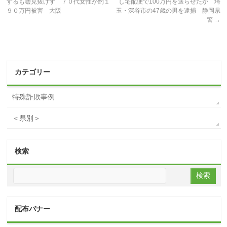
するも嘘見抜けず ７０代女性が約１
し宅配便で100万円を送らせたか 埼
９０万円被害 大阪
玉・深谷市の47歳の男を逮捕 静岡県
警
→
カテゴリー
特殊詐欺事例
＜県別＞
検索
配布バナー