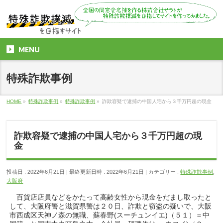
MENU
特殊詐欺事例
HOME
»
特殊詐欺事例
»
特殊詐欺事例
»
詐欺容疑で逮捕の中国人宅から３千万円超の現金
詐欺容疑で逮捕の中国人宅から３千万円超の現
金
投稿日 : 2022年6月21日
最終更新日時 : 2022年6月21日
カテゴリー :
特殊詐欺事例
,
大阪府
百貨店店員などをかたって高齢女性から現金をだまし取ったと
して、大阪府警と滋賀県警は２０日、詐欺と窃盗の疑いで、大阪
市西成区天神ノ森の無職、蘇春野(スーチュンイエ)（５１）＝中