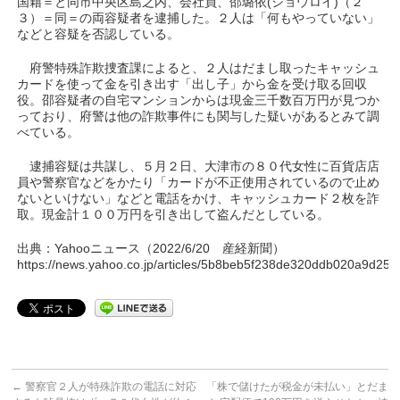
国籍＝と同市中央区島之内、会社員、邵璐依(ショウロイ)（２
３）＝同＝の両容疑者を逮捕した。２人は「何もやっていない」
などと容疑を否認している。
府警特殊詐欺捜査課によると、２人はだまし取ったキャッシュ
カードを使って金を引き出す「出し子」から金を受け取る回収
役。邵容疑者の自宅マンションからは現金三千数百万円が見つか
っており、府警は他の詐欺事件にも関与した疑いがあるとみて調
べている。
逮捕容疑は共謀し、５月２日、大津市の８０代女性に百貨店店
員や警察官などをかたり「カードが不正使用されているので止め
ないといけない」などと電話をかけ、キャッシュカード２枚を詐
取。現金計１００万円を引き出して盗んだとしている。
出典：Yahooニュース（2022/6/20 産経新聞）
https://news.yahoo.co.jp/articles/5b8beb5f238de320ddb020a9d2
←
警察官２人が特殊詐欺の電話に対応
「株で儲けたが税金が未払い」とだま