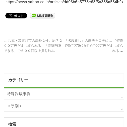
https://news.yahoo.co.jp/articles/dd06b6b5778e68f5a388a534b9
←
兵庫・加古川市の高齢女性、約７２
「名義貸し」の解決を口実に… “特殊
００万円だまし取られる 「高額当選
詐欺”で70代女性が400万円だまし取ら
できる」で６００回以上振り込み
れる
→
カテゴリー
特殊詐欺事例
＜県別＞
検索