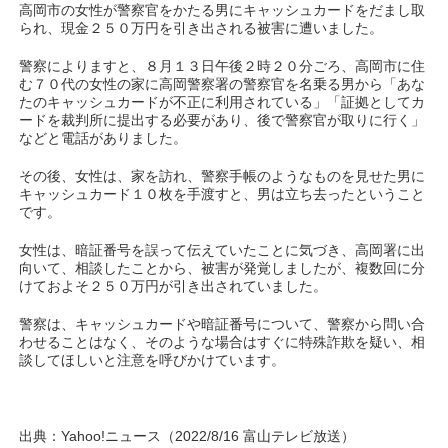
高岡市の女性が警察官をかたる男にキャッシュカードをだまし取
られ、現金２５０万円を引き出される被害に遭いました。
警察によりますと、８月１３日午後２時２０分ごろ、高岡市に住
む７０代の女性の家に高岡警察署の警察官を名乗る男から「あな
たのキャッシュカードが不正に利用されている」「証拠としてカ
ードを裁判所に提出する必要があり、後で警察官が取りに行く」
などと電話がありました。
その後、女性は、家を訪れ、警察手帳のようなものを見せた男に
キャッシュカード１０枚を手渡すと、男は立ち去ったということ
です。
女性は、暗証番号を誤って伝えていたことに気づき、高岡署に出
向いて、相談したことから、被害が発覚しましたが、複数回に分
けておよそ２５０万円が引き出されていました。
警察は、キャッシュカードや暗証番号について、警察から問い合
わせることはなく、そのような場合はすぐに特殊詐欺を疑い、相
談してほしいと注意を呼びかけています。
出典：Yahoo!ニュース（2022/8/16 富山テレビ放送）