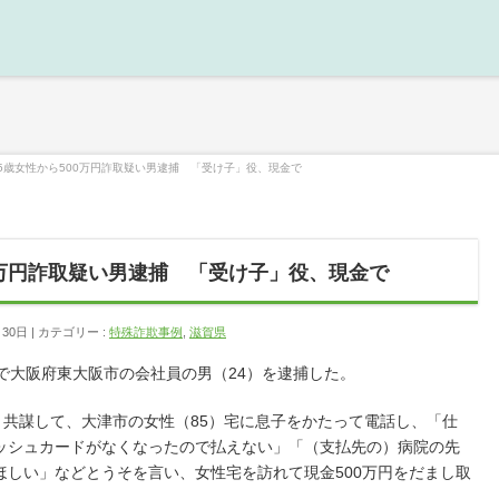
5歳女性から500万円詐取疑い男逮捕 「受け子」役、現金で
0万円詐取疑い男逮捕 「受け子」役、現金で
月30日
カテゴリー :
特殊詐欺事例
,
滋賀県
で大阪府東大阪市の会社員の男（24）を逮捕した。
と共謀して、大津市の女性（85）宅に息子をかたって電話し、「仕
ッシュカードがなくなったので払えない」「（支払先の）病院の先
ほしい」などとうそを言い、女性宅を訪れて現金500万円をだまし取