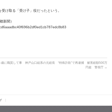
受け取る「受け子」役だったという。
 京都新聞）
0f02cd6aaadbc40f696b2df0ed1cb787edc8b83
６歳に職質して事
神戸山口組系の元総長 “特殊詐欺”で再逮捕 被害総額500万
円超 警視庁
→
プ