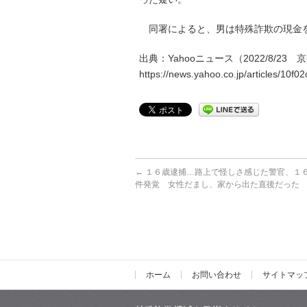
同署によると、男は特殊詐欺の現金を
出典：Yahooニュース（2022/8/23
https://news.yahoo.co.jp/articles/1
←
１６歳逮捕…路上で怪しさ感じた警官、１
件発覚 女性だまし、家から出た直後だった
ホーム
お問い合わせ
サイトマッ