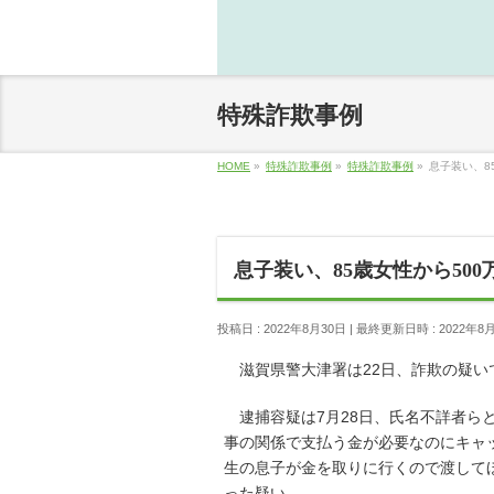
特殊詐欺事例
HOME
»
特殊詐欺事例
»
特殊詐欺事例
»
息子装い、8
息子装い、85歳女性から50
投稿日 : 2022年8月30日
最終更新日時 : 2022年8
滋賀県警大津署は22日、詐欺の疑い
逮捕容疑は7月28日、氏名不詳者ら
事の関係で支払う金が必要なのにキャ
生の息子が金を取りに行くので渡して
った疑い。