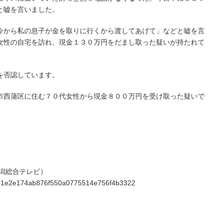
と嘘を言いました。
今から私の息子が金を取りに行くから渡してあげて」などと嘘を言
女性の自宅を訪れ、現金１３０万円をだまし取った疑いが持たれて
を否認しています。
市西蒲区に住む７０代女性から現金８００万円を受け取った疑いで
Ｔ新潟総合テレビ）
ed861e2e174ab876f550a0775514e756f4b3322