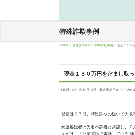
特殊詐欺事例
HOME
»
特殊詐欺事例
»
特殊詐欺事例
»
現金１３０
現金１３０万円をだまし取っ
投稿日 : 2022年10月28日
最終更新日時 : 2022年1
警察は２７日、特殊詐欺の疑いで大阪
元座容疑者は氏名不詳者と共謀し、７
をかけ、「公衆電話で電話している間