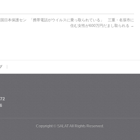
全国日本保護セン
「携帯電話がウイルスに乗っ取られている」 三重・名張市に
住む女性が600万円だまし取られる
→
プ
72
6
Copyright © SALAT All Rights Reserved.