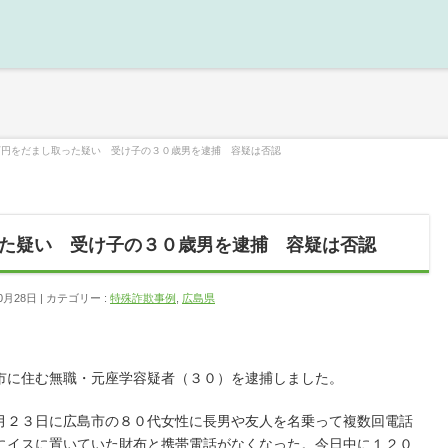
万円をだまし取った疑い 受け子の３０歳男を逮捕 容疑は否認
た疑い 受け子の３０歳男を逮捕 容疑は否認
0月28日
カテゴリー :
特殊詐欺事例
,
広島県
市に住む無職・元座学容疑者（３０）を逮捕しました。
月２３日に広島市の８０代女性に長男や友人を名乗って複数回電話
にイスに置いていた財布と携帯電話がなくなった。今日中に１２０