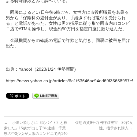
よる特殊詐欺とみて調べている。
同署によると17日午後6時ごろ、女性方に市役所職員を名乗る
男から「保険料の還付金があり、手続きすれば還付を受けられ
る」と電話があった。女性は男の指示に従う形で同市内のコンビ
ニ店でATMを操作し、現金約50万円を指定口座に振り込んだ。
金融機関からの確認の電話で詐欺と気付き、同署に被害を届け
出た。
出典：Yahoo!（2023/1/24 伊勢新聞)
https://news.yahoo.co.jp/articles/6a1f63646ac94ed69f36658957c
←
「小遣い欲しさに《闇バイト》と検
仮想通貨9千万円詐取被害 80代女
索した」15歳の”出し子”を逮捕 千葉
性、指示され購入
→
県の中3少女が大阪のコンビニで約140