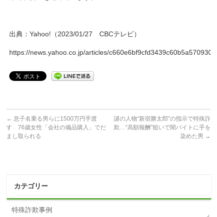
出典：Yahoo!（2023/01/27 CBCテレビ）
https://news.yahoo.co.jp/articles/c660e6bf9cfd3439c60b5a57093
←
息子名乗る男らに1500万円手渡
謎の人物“新宿勝太郎”の指示で特殊詐
す 76歳女性「会社の備品購入」でだ
欺…“高額報酬”狙いで闇バイトに手を
まし取られる
染めた男
→
カテゴリー
特殊詐欺事例