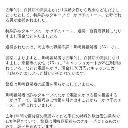
去年9月、百貨店の職員をかたり高齢女性から現金などをだまし
とったとして、特殊詐欺グループで「かけ子のエース」と呼ばれ
る男が逮捕されました。
特殊詐欺グループの「かけ子のエース」逮捕 百貨店職員になり
すまし現金などをだましとる
逮捕されたのは、岡山市の職業不詳・川崎農容疑者（36）です。
警察によりますと、川崎容疑者は去年9月、百貨店の職員になり
すまし、京都市の女性（75）に「キャッシュカードが不正利用さ
れている」などと電話をかけ、現金1170万円とキャッシュカー
ド1枚をだましとった疑いがもたれています。
警察は川崎容疑者の認否を明らかにしていません。
川崎容疑者は詐欺グループのなかで電話をかける役を担当する
「かけ子」で、言葉巧みに情報を引き出すことから「かけ子のエ
ース」と呼ばれていました。
去年1年間で百貨店の職員をかたる手口の特殊詐欺は愛知県内で
178件起きていて、警察は川崎容疑者らのグループによるものと
みて、調べを進めています。