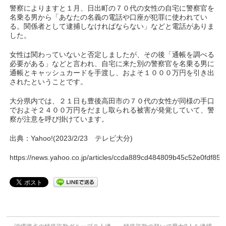
警察によりますと１月、日出町の７０代の女性の自宅に警察官を
名乗る男から「あなたの名義の電話や口座が犯罪に使われてい
る。関係者として逮捕しなければならない」などと電話がありま
した。
女性は関わっていないと否定しましたが、その後「通帳を調べる
必要がある」などと言われ、自宅に来た別の警察官を名乗る男に
通帳とキャッシュカードを手渡し、およそ１０００万円を引き出
されたということです。
大分県内では、２１日も豊後高田市の７０代の女性が同様の手口
でおよそ２４００万円をだまし取られる被害が発覚していて、警
察が注意を呼び掛けています。
出典：Yahoo!(2023/2/23 テレビ大分)
https://news.yahoo.co.jp/articles/ccda889cd484809b45c52e0fdf8