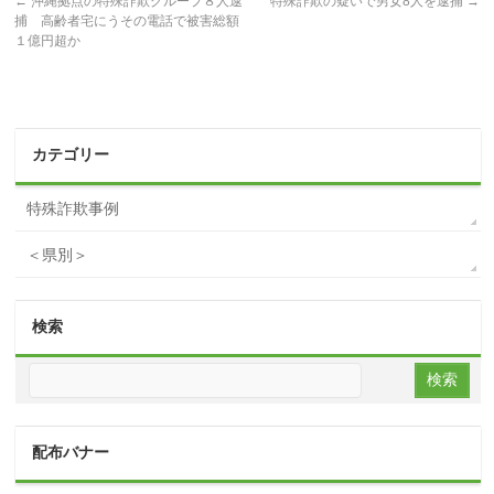
←
沖縄拠点の特殊詐欺グループ８人逮
特殊詐欺の疑いで男女8人を逮捕
→
捕 高齢者宅にうその電話で被害総額
１億円超か
カテゴリー
特殊詐欺事例
＜県別＞
検索
配布バナー