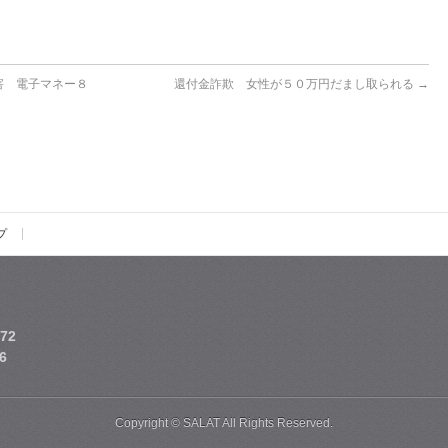
害 電子マネー８
還付金詐欺 女性が５０万円だまし取られる
→
プ
72
6
Copyright © SALAT All Rights Reserved.