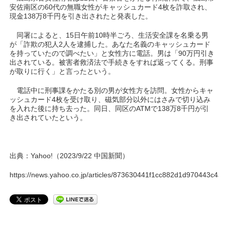
安佐南区の60代の無職女性がキャッシュカード4枚を詐取され、
現金138万8千円を引き出されたと発表した。
同署によると、15日午前10時半ごろ、生活安全課を名乗る男
が「詐欺の犯人2人を逮捕した。あなた名義のキャッシュカード
を持っていたので調べたい」と女性方に電話。男は「90万円引き
出されている。被害者救済法で手続きをすれば返ってくる。刑事
が取りに行く」と言ったという。
電話中に刑事課をかたる別の男が女性方を訪問。女性からキャ
ッシュカード4枚を受け取り、磁気部分以外にはさみで切り込み
を入れた後に持ち去った。同日、同区のATMで138万8千円が引
き出されていたという。
出典：Yahoo!（2023/9/22 中国新聞）
https://news.yahoo.co.jp/articles/873630441f1cc882d1d970443c4