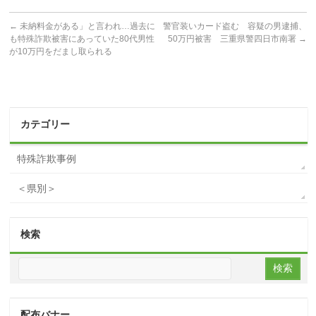
←
未納料金がある」と言われ…過去に
警官装いカード盗む 容疑の男逮捕、
も特殊詐欺被害にあっていた80代男性
50万円被害 三重県警四日市南署
→
が10万円をだまし取られる
カテゴリー
特殊詐欺事例
＜県別＞
検索
配布バナー