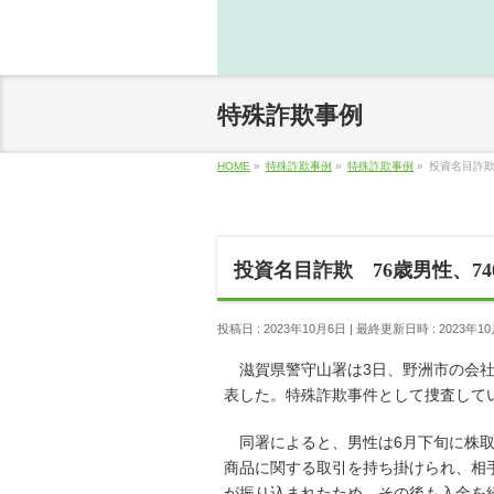
特殊詐欺事例
HOME
»
特殊詐欺事例
»
特殊詐欺事例
»
投資名目詐欺
投資名目詐欺 76歳男性、7
投稿日 : 2023年10月6日
最終更新日時 : 2023年1
滋賀県警守山署は3日、野洲市の会社役
表した。特殊詐欺事件として捜査して
同署によると、男性は6月下旬に株取
商品に関する取引を持ち掛けられ、相
が振り込まれたため、その後も入金を