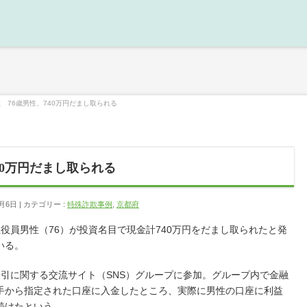
 76歳男性、740万円だまし取られる
40万円だまし取られる
0月6日
カテゴリー :
特殊詐欺事例
,
京都府
員男性（76）が投資名目で現金計740万円をだまし取られたと発
いる。
引に関する交流サイト（SNS）グループに参加。グループ内で金融
手から指定された口座に入金したところ、実際に男性の口座に利益
続けたという。