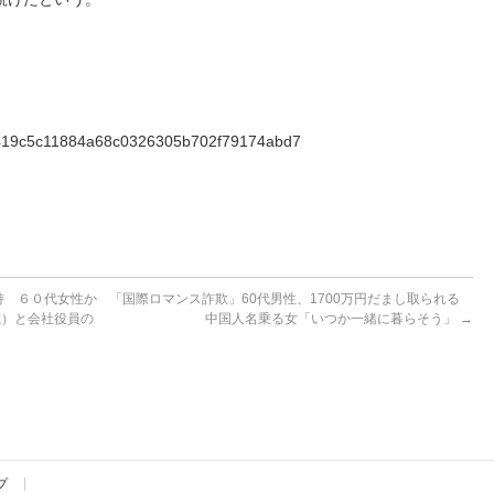
8d4419c5c11884a68c0326305b702f79174abd7
持 ６０代女性か
「国際ロマンス詐欺」60代男性、1700万円だまし取られる
歳）と会社役員の
中国人名乗る女「いつか一緒に暮らそう」
→
プ