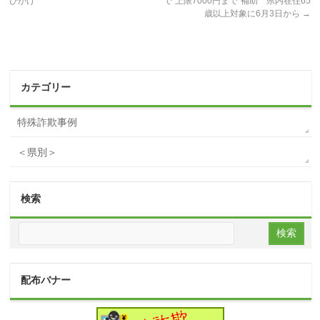
びかけ
で“上限7000円まで”補助 県内在住65
歳以上対象に6月3日から
→
カテゴリー
特殊詐欺事例
＜県別＞
検索
配布バナー