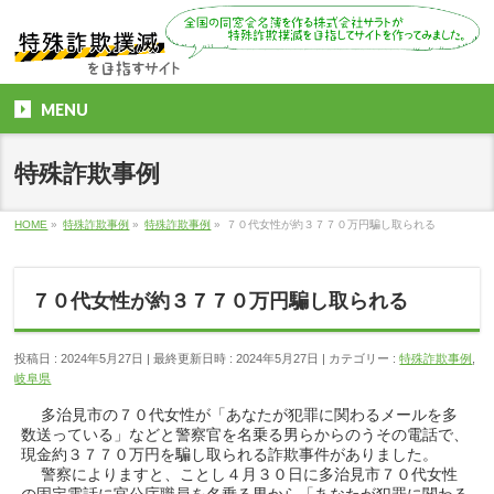
MENU
特殊詐欺事例
HOME
»
特殊詐欺事例
»
特殊詐欺事例
»
７０代女性が約３７７０万円騙し取られる
７０代女性が約３７７０万円騙し取られる
投稿日 : 2024年5月27日
最終更新日時 : 2024年5月27日
カテゴリー :
特殊詐欺事例
,
岐阜県
多治見市の７０代女性が「あなたが犯罪に関わるメールを多
数送っている」などと警察官を名乗る男らからのうその電話で、
現金約３７７０万円を騙し取られる詐欺事件がありました。
警察によりますと、ことし４月３０日に多治見市７０代女性