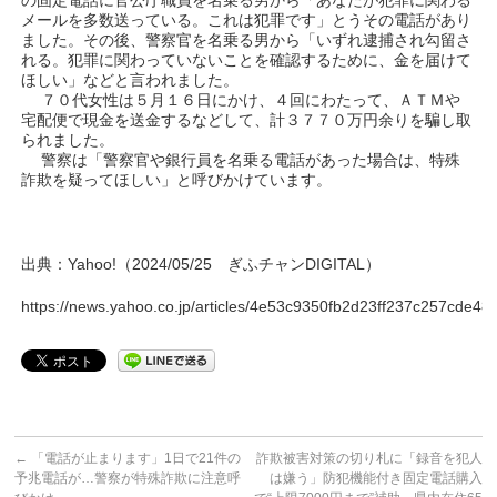
の固定電話に官公庁職員を名乗る男から「あなたが犯罪に関わる
メールを多数送っている。これは犯罪です」とうその電話があり
ました。その後、警察官を名乗る男から「いずれ逮捕され勾留さ
れる。犯罪に関わっていないことを確認するために、金を届けて
ほしい」などと言われました。
７０代女性は５月１６日にかけ、４回にわたって、ＡＴＭや
宅配便で現金を送金するなどして、計３７７０万円余りを騙し取
られました。
警察は「警察官や銀行員を名乗る電話があった場合は、特殊
詐欺を疑ってほしい」と呼びかけています。
出典：Yahoo!（2024/05/25 ぎふチャンDIGITAL）
https://news.yahoo.co.jp/articles/4e53c9350fb2d23ff237c257cde4
←
「電話が止まります」1日で21件の
詐欺被害対策の切り札に「録音を犯人
予兆電話が…警察が特殊詐欺に注意呼
は嫌う」防犯機能付き固定電話購入