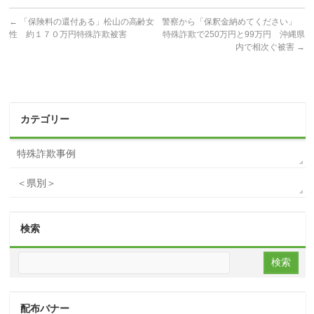
←
「保険料の還付ある」松山の高齢女
警察から「保釈金納めてください」
性 約１７０万円特殊詐欺被害
特殊詐欺で250万円と99万円 沖縄県
内で相次ぐ被害
→
カテゴリー
特殊詐欺事例
＜県別＞
検索
配布バナー