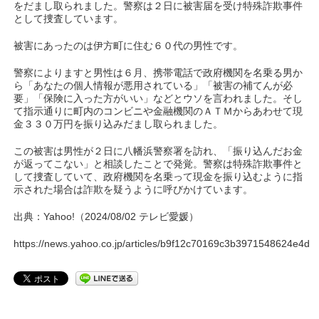
をだまし取られました。警察は２日に被害届を受け特殊詐欺事件
として捜査しています。
被害にあったのは伊方町に住む６０代の男性です。
警察によりますと男性は６月、携帯電話で政府機関を名乗る男か
ら「あなたの個人情報が悪用されている」「被害の補てんが必
要」「保険に入った方がいい」などとウソを言われました。そし
て指示通りに町内のコンビニや金融機関のＡＴＭからあわせて現
金３３０万円を振り込みだまし取られました。
この被害は男性が２日に八幡浜警察署を訪れ、「振り込んだお金
が返ってこない」と相談したことで発覚。警察は特殊詐欺事件と
して捜査していて、政府機関を名乗って現金を振り込むように指
示された場合は詐欺を疑うように呼びかけています。
出典：Yahoo!（2024/08/02 テレビ愛媛）
https://news.yahoo.co.jp/articles/b9f12c70169c3b3971548624e4d