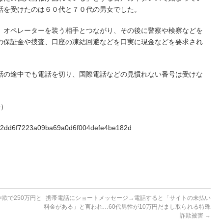
話を受けたのは６０代と７０代の男女でした。
、オペレーターを装う相手とつながり、その後に警察や検察などを
の保証金や捜査、口座の凍結回避などを口実に現金などを要求され
話の途中でも電話を切り、国際電話などの見慣れない番号は受けな
媛）
419c2dd6f7223a09ba69a0d6f004defe4be182d
欺で250万円と
携帯電話にショートメッセージ→電話すると「サイトの未払い
料金がある」と言われ…60代男性が10万円だまし取られる特殊
詐欺被害
→