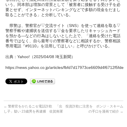
いう。同本部は増加の背景として「被害者に接触する受け子を必
要とせず、インターネットバンキングなどで多額の現金をだまし
取ることができる」と分析している。
県警は、警察官が▽交流サイト（SNS）を使って連絡を取る▽
警察手帳や逮捕状を送信する▽金を要求したりキャッシュカード
を預かる―などの行為はしないとした上で、「連絡を受けた電話
番号ではなく、自ら最寄りの警察署などに相談するか、警察相談
専用電話『#9110』を活用してほしい」と呼びかけている。
出典：Yahoo!（2025/04/08 埼玉新聞）
https://news.yahoo.co.jp/articles/fbfd7d17973ce6609d4f6712f5fd
←
警察官をかたるニセ電話詐欺 「出
投資詐欺に注意を ポンジ・スキーム
し子」疑い 23歳男を再逮捕 佐賀南署
の手口を漫画で紹介
→