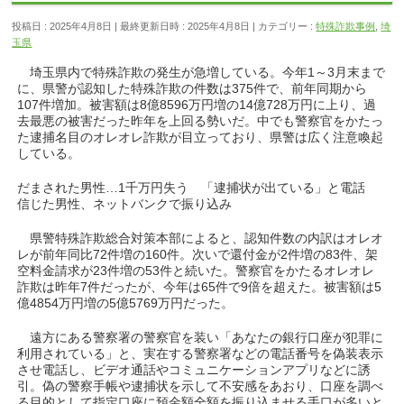
投稿日 : 2025年4月8日
最終更新日時 : 2025年4月8日
カテゴリー :
特殊詐欺事例
,
埼
玉県
埼玉県内で特殊詐欺の発生が急増している。今年1～3月末まで
に、県警が認知した特殊詐欺の件数は375件で、前年同期から
107件増加。被害額は8億8596万円増の14億728万円に上り、過
去最悪の被害だった昨年を上回る勢いだ。中でも警察官をかたっ
た逮捕名目のオレオレ詐欺が目立っており、県警は広く注意喚起
している。
だまされた男性…1千万円失う 「逮捕状が出ている」と電話
信じた男性、ネットバンクで振り込み
県警特殊詐欺総合対策本部によると、認知件数の内訳はオレオ
レが前年同比72件増の160件。次いで還付金が2件増の83件、架
空料金請求が23件増の53件と続いた。警察官をかたるオレオレ
詐欺は昨年7件だったが、今年は65件で9倍を超えた。被害額は5
億4854万円増の5億5769万円だった。
遠方にある警察署の警察官を装い「あなたの銀行口座が犯罪に
利用されている」と、実在する警察署などの電話番号を偽装表示
させ電話し、ビデオ通話やコミュニケーションアプリなどに誘
引。偽の警察手帳や逮捕状を示して不安感をあおり、口座を調べ
る目的として指定口座に預金額全額を振り込ませる手口が多いと