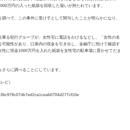
000万円の入った紙袋を回収した疑いが持たれています。
り調べで、この事件に受け子として関与したことが明らかになり、
名乗る犯行グループが、女性宅に電話をかけるなどし、「女性の名
る可能性があり、口座内の現金を引き出し、金融庁に預けて確認す
性に現金1000万円を入れた紙袋を女性宅の駐車場に置かせてだま
をさらに調べることにしています。
央テレビ）
b89b36c978c07db7ed2ca1ceab0704d277cf10e