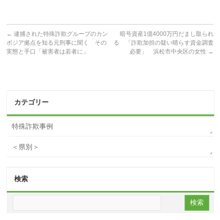
←
逮捕された特殊詐欺グループのカン
暗号資産1億4000万円だまし取られ
ボジア拠点を知る元刑事に聞く その
る 「詐欺加担の疑い晴らす資金調査
実態と手口「被害者は若者に」
必要」 浜松市中央区の女性
→
カテゴリー
特殊詐欺事例
＜県別＞
検索