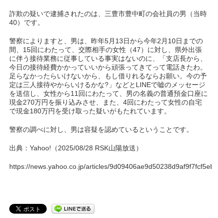
詐欺の疑いで逮捕されたのは、三豊市豊中町の会社員の男（当時
40）です。
警察によりますと、男は、昨年5月13日から今年2月10日までの
間、15回にわたって、交際相手の女性（47）に対し、県外出張
に伴う接待業務に従事している事実はないのに、「支店長から、
今日の接待経費かかっていいから頑張ってきてって電話きたわ。
足らなかったらいけないから、もし借りれるならお願い。今の予
定は三人接待やからいけるかな?」などとLINEで嘘のメッセージ
を送信し、女性から11回にわたって、男の名義の普通預金口座に
現金270万円を振り込みさせ、また、4回にわたって女性の自宅
で現金180万円を受け取った疑いがもたれています。
警察の調べに対し、男は容疑を認めているということです。
出典：Yahoo!（2025/08/28 RSK山陽放送）
https://news.yahoo.co.jp/articles/9d09406ae9d50238d9af9f7fcf5e