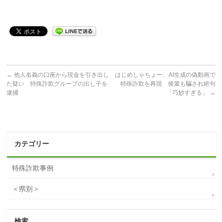
←
他人名義の口座から現金を引き出し
はじめしゃちょー、AI生成の偽動画で
た疑い 特殊詐欺グループの出し子を
特殊詐欺を再現 後輩も騙され絶句
逮捕
「巧妙すぎる」
→
カテゴリー
特殊詐欺事例
＜県別＞
検索