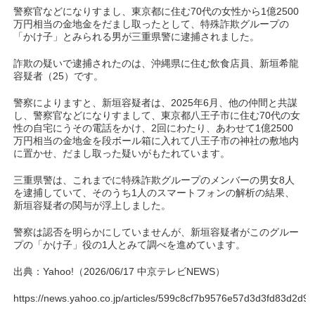
警察官などになりすまし、東京都に住む70代の女性から1億2500
万円相当の金地金をだまし取ったとして、特殊詐欺グループの
「かけ子」とみられる男が三重県警に逮捕されました。
詐欺の疑いで逮捕されたのは、沖縄県に住む飲食店員、新垣希龍
容疑者（25）です。
警察によりますと、新垣容疑者は、2025年6月、他の仲間と共謀
し、警察官などになりすまして、東京都八王子市に住む70代の女
性の自宅にうその電話をかけ、2回にわたり、あわせて1億2500
万円相当の金地金を段ボール箱に入れて八王子市の神社の敷地内
に置かせ、だまし取った疑いがもたれています。
三重県警は、これまでに特殊詐欺グループのメンバーの男女8人
を逮捕していて、そのうち1人のスマートフォンの解析の結果、
新垣容疑者の関与が浮上しました。
警察は認否を明らかにしていませんが、新垣容疑者がこのグルー
プの「かけ子」役の1人とみて調べを進めています。
出典：Yahoo!（2026/06/17 中京テレビNEWS）
https://news.yahoo.co.jp/articles/599c8cf7b9576e57d3d3fd83d2d