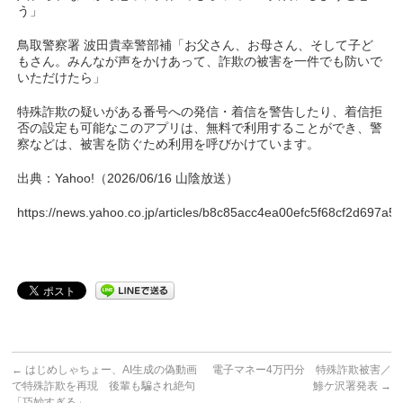
う」
鳥取警察署 波田貴幸警部補「お父さん、お母さん、そして子ど
もさん。みんなが声をかけあって、詐欺の被害を一件でも防いで
いただけたら」
特殊詐欺の疑いがある番号への発信・着信を警告したり、着信拒
否の設定も可能なこのアプリは、無料で利用することができ、警
察などは、被害を防ぐため利用を呼びかけています。
出典：Yahoo!（2026/06/16 山陰放送）
https://news.yahoo.co.jp/articles/b8c85acc4ea00efc5f68cf2d697a5
←
はじめしゃちょー、AI生成の偽動画
電子マネー4万円分 特殊詐欺被害／
で特殊詐欺を再現 後輩も騙され絶句
鯵ケ沢署発表
→
「巧妙すぎる」