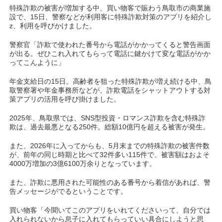
特殊詐欺の被害が増加する中、買い物客で賑わう鳥取市の商業施
設で、15日、警察などが利用客に特殊詐欺対策のアプリを紹介し
z、利用を呼びかけました。
警察官「詐欺で使われた番号から電話がかかってくると警告画面
が出る。ぜひこれ入れてもらって電話に鍵かけて変な電話がかか
ってこんように」
年金支給日の15日。高齢者を狙った特殊詐欺が増え続ける中、鳥
取警察署や年金事務所などが、詐欺電話をシャットアウトする対
策アプリの活用を呼び掛けました。
2025年、鳥取県では、SNS型投資・ロマンス詐欺を含む特殊詐
欺は、過去最悪となる250件。総額10億円を超える被害が発生。
また、2026年に入ってからも、5月末までの特殊詐欺の被害件数
が、前年の同じ時期と比べて32件多い115件で、被害額はおよそ
4000万増加の3億6100万余りとなっています。
また、詐欺に悪用された可能性のある番号から着信があれば、警
告メッセージがでるということです。
買い物客「今聞いてこのアプリをいれてくださいって、自分では
入れられないから息子に入れてもらっていい具合にしようと思