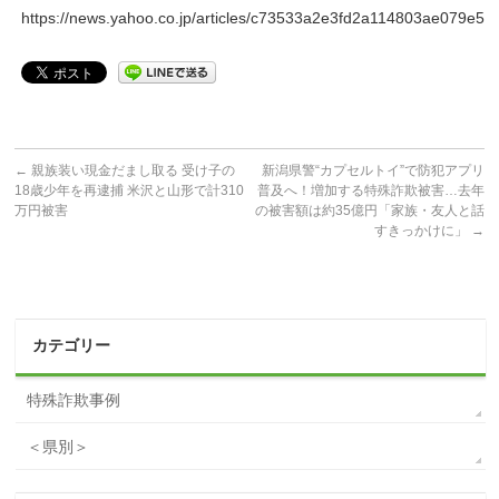
https://news.yahoo.co.jp/articles/c73533a2e3fd2a114803ae079e5
←
親族装い現金だまし取る 受け子の
新潟県警“カプセルトイ”で防犯アプリ
18歳少年を再逮捕 米沢と山形で計310
普及へ！増加する特殊詐欺被害…去年
万円被害
の被害額は約35億円「家族・友人と話
すきっかけに」
→
カテゴリー
特殊詐欺事例
＜県別＞