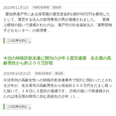
2023年11月1日
特殊詐欺事例
愛知県
愛知県瀬戸市にある保育園の運営資金約1億8700万円を横領した
として、運営する法人の前理事長の男が逮捕されました。 業務
上横領の疑いで逮捕されたのは、瀬戸市の社会福祉法人「菱野団地
子どもセンター」の前理事 …
この記事を読む
今治の特殊詐欺未遂に関与の少年３度目逮捕 名古屋の高
齢男性から約２００万詐取
2023年10月21日
特殊詐欺事例
愛知県
今治市内の高齢女性への特殊詐欺未遂事件で犯行に関わったとされ
る少年が、名古屋市の高齢男性から現金約２００万円をだまし取っ
た疑いで、１８日に３度目の逮捕です。 詐欺の疑いで再逮捕され
たのは埼玉県白岡市に住む高校生の少年（１ …
この記事を読む