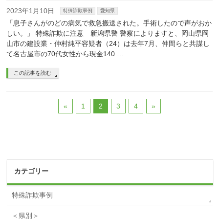
2023年1月10日
特殊詐欺事例
愛知県
「息子さんがのどの病気で救急搬送された。手術したので声がおか
しい。」 特殊詐欺に注意 新潟県警 警察によりますと、岡山県岡
山市の建設業・仲村純平容疑者（24）は去年7月、仲間らと共謀し
て名古屋市の70代女性から現金140 …
この記事を読む
«
1
2
3
4
»
カテゴリー
特殊詐欺事例
＜県別＞