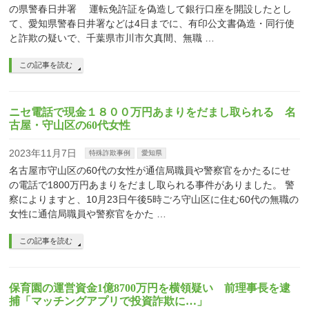
の県警春日井署 運転免許証を偽造して銀行口座を開設したとし
て、愛知県警春日井署などは4日までに、有印公文書偽造・同行使
と詐欺の疑いで、千葉県市川市欠真間、無職 …
この記事を読む
ニセ電話で現金１８００万円あまりをだまし取られる 名
古屋・守山区の60代女性
2023年11月7日
特殊詐欺事例
愛知県
名古屋市守山区の60代の女性が通信局職員や警察官をかたるにせ
の電話で1800万円あまりをだまし取られる事件がありました。 警
察によりますと、10月23日午後5時ごろ守山区に住む60代の無職の
女性に通信局職員や警察官をかた …
この記事を読む
保育園の運営資金1億8700万円を横領疑い 前理事長を逮
捕「マッチングアプリで投資詐欺に…」