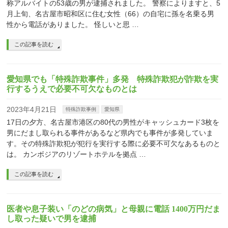
称アルバイトの53歳の男が逮捕されました。 警察によりますと、5
月上旬、名古屋市昭和区に住む女性（66）の自宅に孫を名乗る男
性から電話がありました。 怪しいと思 …
この記事を読む
愛知県でも「特殊詐欺事件」多発 特殊詐欺犯が詐欺を実
行するうえで必要不可欠なものとは
2023年4月21日
特殊詐欺事例
愛知県
17日の夕方、名古屋市港区の80代の男性がキャッシュカード3枚を
男にだまし取られる事件があるなど県内でも事件が多発していま
す。その特殊詐欺犯が犯行を実行する際に必要不可欠なあるものと
は。 カンボジアのリゾートホテルを拠点 …
この記事を読む
医者や息子装い「のどの病気」と母親に電話 1400万円だま
し取った疑いで男を逮捕