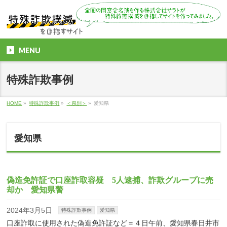
MENU
特殊詐欺事例
HOME
»
特殊詐欺事例
»
＜県別＞
»
愛知県
愛知県
偽造免許証で口座詐取容疑 5人逮捕、詐欺グループに売
却か 愛知県警
2024年3月5日
特殊詐欺事例
愛知県
口座詐取に使用された偽造免許証など＝４日午前、愛知県春日井市