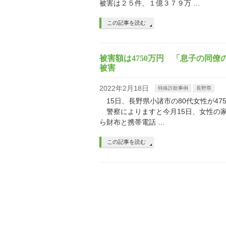
被害は２５件、１億３７９万 …
この記事を読む
被害額は4750万円 「息子の同
被害
2022年2月18日
特殊詐欺事例
長野県
15日、長野県小諸市の80代女性が4
警察によりますと今月15日、女性の
ら財布と携帯電話 …
この記事を読む