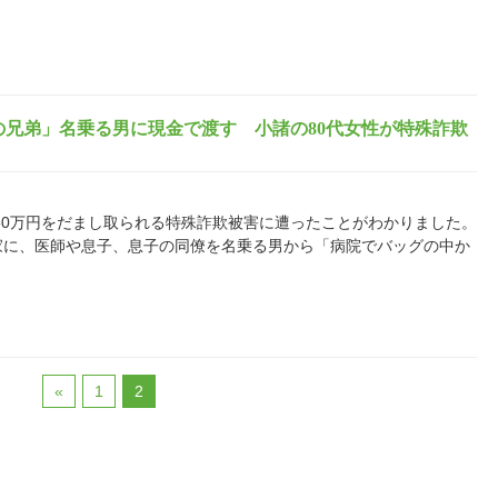
僚の兄弟」名乗る男に現金で渡す 小諸の80代女性が特殊詐欺
750万円をだまし取られる特殊詐欺被害に遭ったことがわかりました。
家に、医師や息子、息子の同僚を名乗る男から「病院でバッグの中か
«
1
2