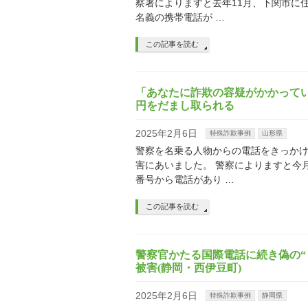
察署によりますと去年11月、下関市に
名義の携帯電話が …
この記事を読む
「あなたに詐欺の容疑がかかっていま
円をだまし取られる
2025年2月6日
特殊詐欺事例
山形県
警察を名乗る人物からの電話をきっかけ
害にあいました。 警察によりますと今月
番号から電話があり …
この記事を読む
警察官かたる国際電話に続き偽の“ 
被害(静岡・西伊豆町)
2025年2月6日
特殊詐欺事例
静岡県