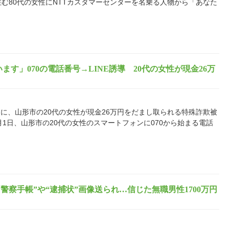
住む80代の女性にNTTカスタマーセンターを名乗る人物から「あなた
す」070の電話番号→LINE誘導 20代の女性が現金26万
に、山形市の20代の女性が現金26万円をだまし取られる特殊詐欺被
1日、山形市の20代の女性のスマートフォンに070から始まる電話
警察手帳”や“逮捕状”画像送られ…信じた無職男性1700万円