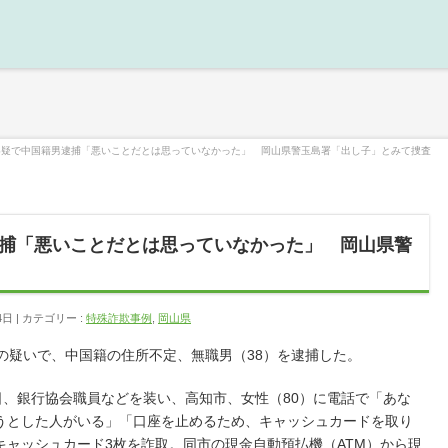
容疑で中国籍男逮捕「悪いことだとは思っていなかった」 岡山県警玉島署「出し子」とみて捜査
捕「悪いことだとは思っていなかった」 岡山県警
4日
カテゴリー :
特殊詐欺事例
,
岡山県
の疑いで、中国籍の住所不定、無職男（38）を逮捕した。
日、銀行協会職員などを装い、高知市、女性（80）に電話で「あな
うとした人がいる」「口座を止めるため、キャッシュカードを取り
キャッシュカード3枚を詐取。同市の現金自動預払機（ATM）から現