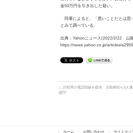
金50万円を引き出した疑い。
同署によると、「悪いことだとは思っ
とみて調べている。
出典：Yahooニュース(2022/2/22 
https://news.yahoo.co.jp/articles/a
←
詐欺用の電話回線を提供 元取締役ら3人逮捕
億円”
ホーム
お問い合わせ
サイトマッ