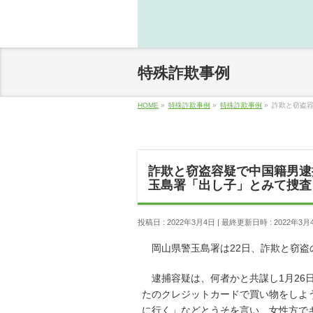
特殊詐欺事例
HOME
»
特殊詐欺事例
»
特殊詐欺事例
»
詐欺と窃盗
詐欺と窃盗容疑で中国籍男逮
玉島署「出し子」とみて捜査
投稿日 : 2022年3月4日
最終更新日時 : 2022年3月
岡山県警玉島署は22日、詐欺と窃盗
逮捕容疑は、何者かと共謀し1月26
たのクレジットカードで買い物をしよ
に行く」などとうそを言い、女性方で