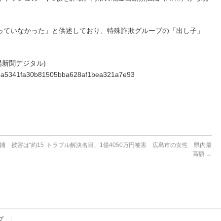
ていなかった」と供述しており、特殊詐欺グループの「出し子」
山陽新聞デジタル)
2955a5341fa30b81505bba628af1bea321a7e93
 被害は“約15
トラブル解決名目、1億4050万円被害 広島市の女性 県内最
高額
→
プ