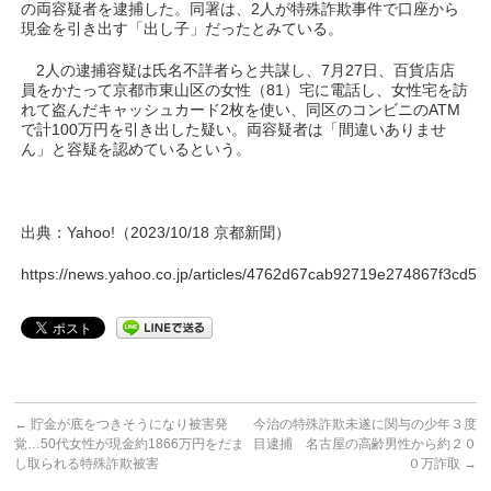
の両容疑者を逮捕した。同署は、2人が特殊詐欺事件で口座から
現金を引き出す「出し子」だったとみている。
2人の逮捕容疑は氏名不詳者らと共謀し、7月27日、百貨店店
員をかたって京都市東山区の女性（81）宅に電話し、女性宅を訪
れて盗んだキャッシュカード2枚を使い、同区のコンビニのATM
で計100万円を引き出した疑い。両容疑者は「間違いありませ
ん」と容疑を認めているという。
出典：Yahoo!（2023/10/18 京都新聞）
https://news.yahoo.co.jp/articles/4762d67cab92719e274867f3cd5
←
貯金が底をつきそうになり被害発
今治の特殊詐欺未遂に関与の少年３度
覚…50代女性が現金約1866万円をだま
目逮捕 名古屋の高齢男性から約２０
し取られる特殊詐欺被害
０万詐取
→