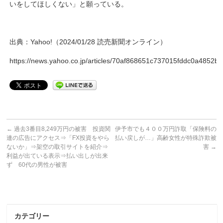
いをしてほしくない」と願っている。
出典：Yahoo!（2024/01/28 読売新聞オンライン）
https://news.yahoo.co.jp/articles/70af868651c737015fddc0a4852
←
過去3番目8,249万円の被害 投資関
伊予市でも４００万円詐取「保険料の
連の広告にアクセス⇒「FX投資をやら
払い戻しが…」高齢女性が特殊詐欺被
ないか」⇒架空の取引サイトを紹介⇒
害
→
利益が出ている表示⇒払い出しが出来
ず 60代の男性が被害
カテゴリー