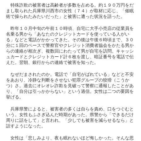
特殊詐欺の被害者は高齢者が多数を占める。約１９０万円をだ
まし取られた兵庫県川西市の女性（７４）が取材に応じ、「催眠
術で操られたみたいだった」と被害に遭った状況を語った。
昨年１０月中旬の午前１０時頃、自宅に大手小売店の従業員を
名乗る男から「あなたのクレジットカードを使っている人がい
る」などと電話がかかってきた。その後は午後６時頃まで、３０
分に１回のペースで警察官やクレジット消費者協会をかたる男か
らの連絡が相次ぎ、複数回にわたって男が自宅を訪問。キャッシ
ュカードとクレジットカード計６枚を渡し、暗証番号を電話で伝
えた。翌朝、銀行からの連絡で被害を知った。
なぜだまされたのか。電話で「自宅がばれている」などと不安
をあおり、冷静な判断をさせない犯罪グループの狡猾（こうか
つ）さ。過去にオレオレ詐欺を見破って警察に通報したことがあ
り、「自分は引っかからない」という過信。女性は二つの要因を
挙げる。
兵庫県警によると、被害者の多くは自らを責め、口をつぐむと
いう。女性もふさぎ込んだ時期があった。県警から「できるだけ
周りに話をして」と言われ、「少しでも被害を減らせるなら」と
話すようになった。
女性は「悲しみより、夜も眠れないほど悔しかった。そんな思