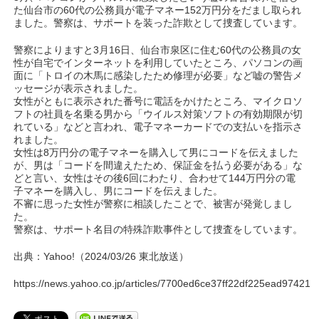
た仙台市の60代の公務員が電子マネー152万円分をだまし取られ
ました。警察は、サポートを装った詐欺として捜査しています。
警察によりますと3月16日、仙台市泉区に住む60代の公務員の女
性が自宅でインターネットを利用していたところ、パソコンの画
面に「トロイの木馬に感染したため修理が必要」など嘘の警告メ
ッセージが表示されました。
女性がともに表示された番号に電話をかけたところ、マイクロソ
フトの社員を名乗る男から「ウイルス対策ソフトの有効期限が切
れている」などと言われ、電子マネーカードでの支払いを指示さ
れました。
女性は8万円分の電子マネーを購入して男にコードを伝えました
が、男は「コードを間違えたため、保証金を払う必要がある」な
どと言い、女性はその後6回にわたり、合わせて144万円分の電
子マネーを購入し、男にコードを伝えました。
不審に思った女性が警察に相談したことで、被害が発覚しまし
た。
警察は、サポート名目の特殊詐欺事件として捜査をしています。
出典：Yahoo!（2024/03/26 東北放送）
https://news.yahoo.co.jp/articles/7700ed6ce37ff22df225ead9742