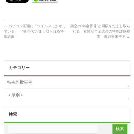
←
パソコン画面に「ウイルスにかかっ
架空の“年金番号”と同額をだまし取ら
ている」 “修理代”だまし取られる特
れる 女性が年金還付の特殊詐欺被
殊詐欺
害 鳥取県米子市
→
カテゴリー
特殊詐欺事例
＜県別＞
検索