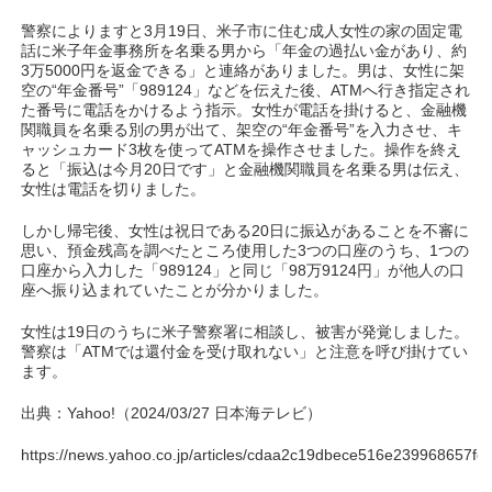
警察によりますと3月19日、米子市に住む成人女性の家の固定電
話に米子年金事務所を名乗る男から「年金の過払い金があり、約
3万5000円を返金できる」と連絡がありました。男は、女性に架
空の“年金番号”「989124」などを伝えた後、ATMへ行き指定され
た番号に電話をかけるよう指示。女性が電話を掛けると、金融機
関職員を名乗る別の男が出て、架空の“年金番号”を入力させ、キ
ャッシュカード3枚を使ってATMを操作させました。操作を終え
ると「振込は今月20日です」と金融機関職員を名乗る男は伝え、
女性は電話を切りました。
しかし帰宅後、女性は祝日である20日に振込があることを不審に
思い、預金残高を調べたところ使用した3つの口座のうち、1つの
口座から入力した「989124」と同じ「98万9124円」が他人の口
座へ振り込まれていたことが分かりました。
女性は19日のうちに米子警察署に相談し、被害が発覚しました。
警察は「ATMでは還付金を受け取れない」と注意を呼び掛けてい
ます。
出典：Yahoo!（2024/03/27 日本海テレビ）
https://news.yahoo.co.jp/articles/cdaa2c19dbece516e239968657f