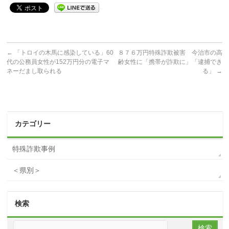
←
「トロイの木馬に感染している」60
８７６万円特殊詐欺被害 今治市の高
代の公務員女性が152万円分の電子マ
齢女性に「携帯が詐欺に」「逮捕でき
ネーだまし取られる
る」
→
カテゴリー
特殊詐欺事例
＜県別＞
検索