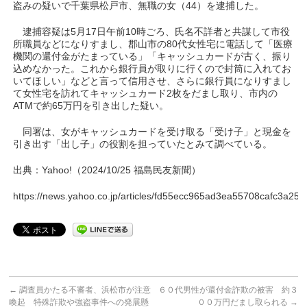
盗みの疑いで千葉県松戸市、無職の女（44）を逮捕した。
逮捕容疑は5月17日午前10時ごろ、氏名不詳者と共謀して市役
所職員などになりすまし、郡山市の80代女性宅に電話して「医療
機関の還付金がたまっている」「キャッシュカードが古く、振り
込めなかった。これから銀行員が取りに行くので封筒に入れてお
いてほしい」などと言って信用させ、さらに銀行員になりすまし
て女性宅を訪れてキャッシュカード2枚をだまし取り、市内の
ATMで約65万円を引き出した疑い。
同署は、女がキャッシュカードを受け取る「受け子」と現金を
引き出す「出し子」の役割を担っていたとみて調べている。
出典：Yahoo!（2024/10/25 福島民友新聞）
https://news.yahoo.co.jp/articles/fd55ecc965ad3ea55708cafc3a2
←
調査員かたる不審者、浜松市が注意
６０代男性が還付金詐欺の被害 約３
喚起 特殊詐欺や強盗事件への発展懸
００万円だまし取られる
→