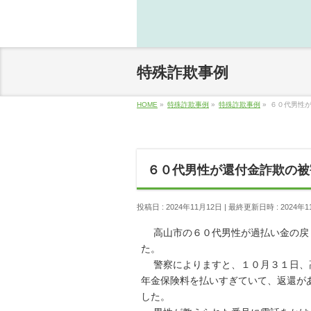
特殊詐欺事例
HOME
»
特殊詐欺事例
»
特殊詐欺事例
»
６０代男性
６０代男性が還付金詐欺の被
投稿日 : 2024年11月12日
最終更新日時 : 2024年1
高山市の６０代男性が過払い金の戻り
た。
警察によりますと、１０月３１日、高
年金保険料を払いすぎていて、返還が
した。