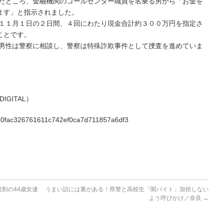
ところ、金融機関のコールセンター職員を名乗る男から「お金を
ます」と指示されました。
１月１日の２日間、４回にわたり現金合計約３００万円を指定さ
ことです。
性は警察に相談し、警察は特殊詐欺事件として捜査を進めていま
DIGITAL）
4ba50fac326761611c742ef0ca7d711857a6df3
割の44歳女逮
うまい話には裏がある！県警と高校生「闇バイト」加担しない
よう呼びかけ／奈良
→