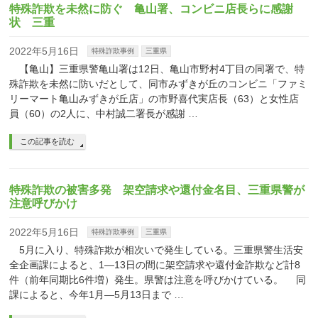
特殊詐欺を未然に防ぐ 亀山署、コンビニ店長らに感謝
状 三重
2022年5月16日
特殊詐欺事例
三重県
【亀山】三重県警亀山署は12日、亀山市野村4丁目の同署で、特
殊詐欺を未然に防いだとして、同市みずきが丘のコンビニ「ファミ
リーマート亀山みずきが丘店」の市野喜代実店長（63）と女性店
員（60）の2人に、中村誠二署長が感謝 …
この記事を読む
特殊詐欺の被害多発 架空請求や還付金名目、三重県警が
注意呼びかけ
2022年5月16日
特殊詐欺事例
三重県
5月に入り、特殊詐欺が相次いで発生している。三重県警生活安
全企画課によると、1―13日の間に架空請求や還付金詐欺など計8
件（前年同期比6件増）発生。県警は注意を呼びかけている。 同
課によると、今年1月―5月13日まで …