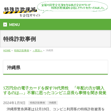
MENU
特殊詐欺事例
HOME
»
特殊詐欺事例
»
＜県別＞
»
沖縄県
沖縄県
5万円分の電子カードを探す70代男性 「年配の方が購入
するのは…」不審に思ったコンビニ店長ら事情を聞き発覚
2024年1月9日
特殊詐欺事例
沖縄県
沖縄県警糸満署は12月19日、コンビニ利用客の特殊詐欺被害を