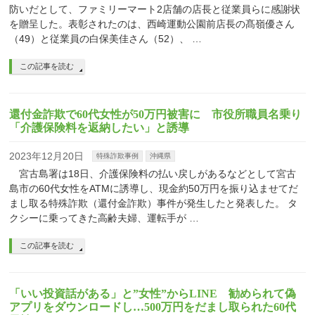
防いだとして、ファミリーマート2店舗の店長と従業員らに感謝状
を贈呈した。表彰されたのは、西崎運動公園前店長の髙嶺優さん
（49）と従業員の白保美佳さん（52）、 …
この記事を読む
還付金詐欺で60代女性が50万円被害に 市役所職員名乗り
「介護保険料を返納したい」と誘導
2023年12月20日
特殊詐欺事例
沖縄県
宮古島署は18日、介護保険料の払い戻しがあるなどとして宮古
島市の60代女性をATMに誘導し、現金約50万円を振り込ませてだ
まし取る特殊詐欺（還付金詐欺）事件が発生したと発表した。 タ
クシーに乗ってきた高齢夫婦、運転手が …
この記事を読む
「いい投資話がある」と”女性”からLINE 勧められて偽
アプリをダウンロードし…500万円をだまし取られた60代