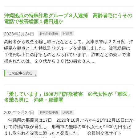
沖縄拠点の特殊詐欺グループ８人逮捕 高齢者宅にうその
電話で被害総額１億円超か
2023年2月24日
特殊詐欺事例
沖縄県
高齢者から現金を騙し取ったなどとして、兵庫県警は２２日夜、沖
縄県を拠点とした特殊詐欺グループを逮捕しました。 被害総額は
１億円以上にのぼるものとみられています。 詐欺などの疑いで逮
捕されたのは、２０代から３０代の男女８人 …
この記事を読む
「愛しています」1900万円詐欺被害 60代女性が「軍医」
名乗る男に 沖縄・那覇署
2022年2月22日
特殊詐欺事例
沖縄県
沖縄県の那覇署は17日、2020年10月ごろから21年12月15日にか
けて特殊詐欺が発生し、那覇市の無職の60代女性が1900万円をだ
まし取られる被害に遭ったと発表した。 会員制交流サイト