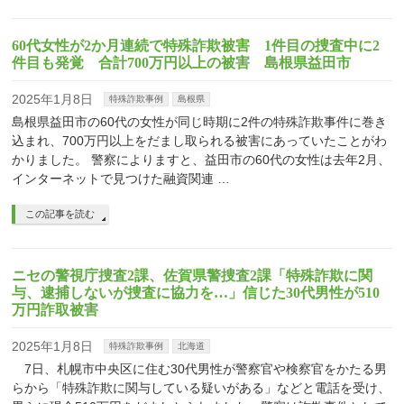
60代女性が2か月連続で特殊詐欺被害 1件目の捜査中に2
件目も発覚 合計700万円以上の被害 島根県益田市
2025年1月8日
特殊詐欺事例
島根県
島根県益田市の60代の女性が同じ時期に2件の特殊詐欺事件に巻き
込まれ、700万円以上をだまし取られる被害にあっていたことがわ
かりました。 警察によりますと、益田市の60代の女性は去年2月、
インターネットで見つけた融資関連 …
この記事を読む
ニセの警視庁捜査2課、佐賀県警捜査2課「特殊詐欺に関
与、逮捕しないが捜査に協力を…」信じた30代男性が510
万円詐取被害
2025年1月8日
特殊詐欺事例
北海道
7日、札幌市中央区に住む30代男性が警察官や検察官をかたる男
らから「特殊詐欺に関与している疑いがある」などと電話を受け、