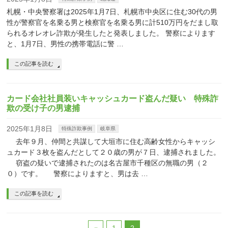
札幌・中央警察署は2025年1月7日、札幌市中央区に住む30代の男
性が警察官を名乗る男と検察官を名乗る男に計510万円をだまし取
られるオレオレ詐欺が発生したと発表しました。 警察によります
と、1月7日、男性の携帯電話に警 …
この記事を読む
カード会社社員装いキャッシュカード盗んだ疑い 特殊詐
欺の受け子の男逮捕
2025年1月8日
特殊詐欺事例
岐阜県
去年９月、仲間と共謀して大垣市に住む高齢女性からキャッシ
ュカード３枚を盗んだとして２０歳の男が７日、逮捕されました。
窃盗の疑いで逮捕されたのは名古屋市千種区の無職の男（２
０）です。 警察によりますと、男は去 …
この記事を読む