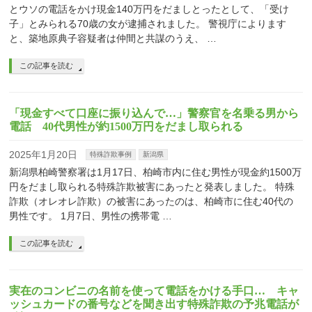
とウソの電話をかけ現金140万円をだましとったとして、「受け
子」とみられる70歳の女が逮捕されました。 警視庁によります
と、築地原典子容疑者は仲間と共謀のうえ、 …
この記事を読む
「現金すべて口座に振り込んで…」警察官を名乗る男から
電話 40代男性が約1500万円をだまし取られる
2025年1月20日
特殊詐欺事例
新潟県
新潟県柏崎警察署は1月17日、柏崎市内に住む男性が現金約1500万
円をだまし取られる特殊詐欺被害にあったと発表しました。 特殊
詐欺（オレオレ詐欺）の被害にあったのは、柏崎市に住む40代の
男性です。 1月7日、男性の携帯電 …
この記事を読む
実在のコンビニの名前を使って電話をかける手口… キャ
ッシュカードの番号などを聞き出す特殊詐欺の予兆電話が