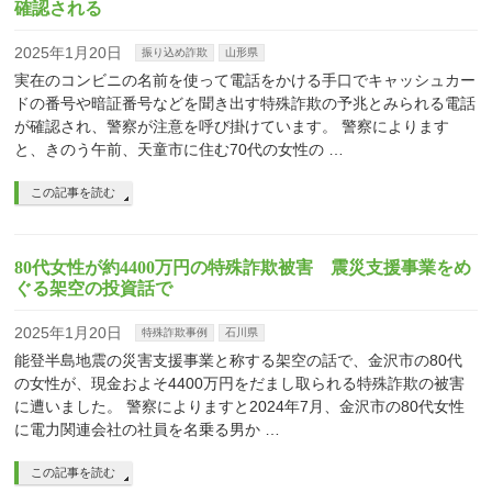
確認される
2025年1月20日
振り込め詐欺
山形県
実在のコンビニの名前を使って電話をかける手口でキャッシュカー
ドの番号や暗証番号などを聞き出す特殊詐欺の予兆とみられる電話
が確認され、警察が注意を呼び掛けています。 警察によります
と、きのう午前、天童市に住む70代の女性の …
この記事を読む
80代女性が約4400万円の特殊詐欺被害 震災支援事業をめ
ぐる架空の投資話で
2025年1月20日
特殊詐欺事例
石川県
能登半島地震の災害支援事業と称する架空の話で、金沢市の80代
の女性が、現金およそ4400万円をだまし取られる特殊詐欺の被害
に遭いました。 警察によりますと2024年7月、金沢市の80代女性
に電力関連会社の社員を名乗る男か …
この記事を読む