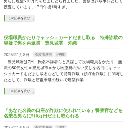
男らに現金510万円をだましとられました。警察は詐欺事件として
捜査しています。 7日午後1時すぎ、 …
この記事を読む
役場職員かたりキャッシュカードだまし取る 特殊詐欺の
容疑で男を再逮捕 豊見城署 沖縄
2025年1月8日
特殊詐欺事例
沖縄県
豊見城署は7日、氏名不詳者らと共謀して役場職員をかたり、無
職の80代女性＝豊見城市＝から医療費の払い戻しを名目にキャッ
シュカードをだまし取るなどして特殊詐欺（預貯金詐欺）に関与し
たとして、詐欺と窃盗未遂の疑いで建築作業 …
この記事を読む
「あなた名義の口座が詐欺に使われている」警察官などを
名乗る男らに510万円だまし取られる
2025年1月8日
特殊詐欺事例
北海道