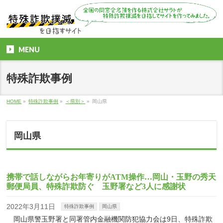
MENU
特殊詐欺事例
HOME
»
特殊詐欺事例
»
＜県別＞
»
岡山県
岡山県
携帯で話しながらお年寄りがATM操作…岡山・玉野の秀天
郵便局員、特殊詐欺防ぐ 玉野署など3人に感謝状
2022年3月11日
特殊詐欺事例
岡山県
岡山県警玉野署と同署管内金融機関防犯協力会は9日、特殊詐欺