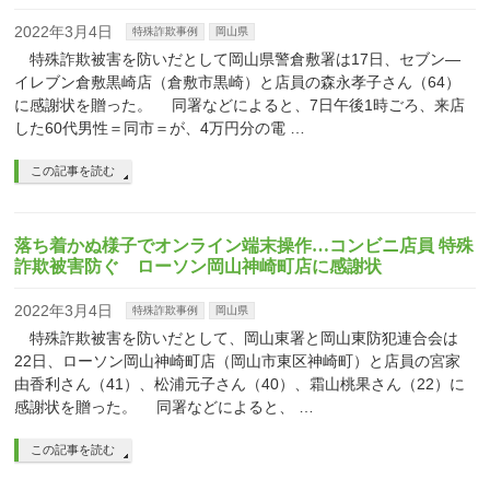
2022年3月4日
特殊詐欺事例
岡山県
特殊詐欺被害を防いだとして岡山県警倉敷署は17日、セブン―
イレブン倉敷黒崎店（倉敷市黒崎）と店員の森永孝子さん（64）
に感謝状を贈った。 同署などによると、7日午後1時ごろ、来店
した60代男性＝同市＝が、4万円分の電 …
この記事を読む
落ち着かぬ様子でオンライン端末操作…コンビニ店員 特殊
詐欺被害防ぐ ローソン岡山神崎町店に感謝状
2022年3月4日
特殊詐欺事例
岡山県
特殊詐欺被害を防いだとして、岡山東署と岡山東防犯連合会は
22日、ローソン岡山神崎町店（岡山市東区神崎町）と店員の宮家
由香利さん（41）、松浦元子さん（40）、霜山桃果さん（22）に
感謝状を贈った。 同署などによると、 …
この記事を読む