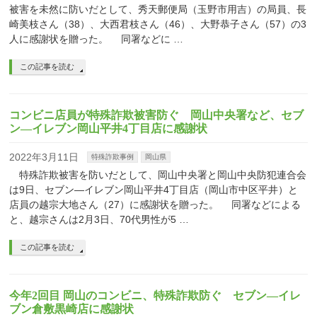
被害を未然に防いだとして、秀天郵便局（玉野市用吉）の局員、長
崎美枝さん（38）、大西君枝さん（46）、大野恭子さん（57）の3
人に感謝状を贈った。 同署などに …
この記事を読む
コンビニ店員が特殊詐欺被害防ぐ 岡山中央署など、セブ
ン―イレブン岡山平井4丁目店に感謝状
2022年3月11日
特殊詐欺事例
岡山県
特殊詐欺被害を防いだとして、岡山中央署と岡山中央防犯連合会
は9日、セブン―イレブン岡山平井4丁目店（岡山市中区平井）と
店員の越宗大地さん（27）に感謝状を贈った。 同署などによる
と、越宗さんは2月3日、70代男性が5 …
この記事を読む
今年2回目 岡山のコンビニ、特殊詐欺防ぐ セブン―イレ
ブン倉敷黒崎店に感謝状