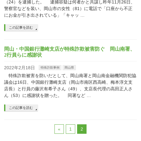
（24）を逮捕した。 逮捕容疑は何者かと共謀し昨年11月26日、
警察官などを装い、岡山市の女性（81）に電話で「口座から不正
にお金が引き出されている」「キャッ …
この記事を読む
岡山・中国銀行灘崎支店が特殊詐欺被害防ぐ 岡山南署、
2行員らに感謝状
2022年2月18日
特殊詐欺事例
岡山県
特殊詐欺被害を防いだとして、岡山南署と岡山南金融機関防犯協
議会は16日、中国銀行灘崎支店（岡山市南区西高崎、梅本淳文支
店長）と行員の藤沢有希子さん（49）、支店長代理の高田正人さ
ん（53）に感謝状を贈った。 同署など …
この記事を読む
«
1
2