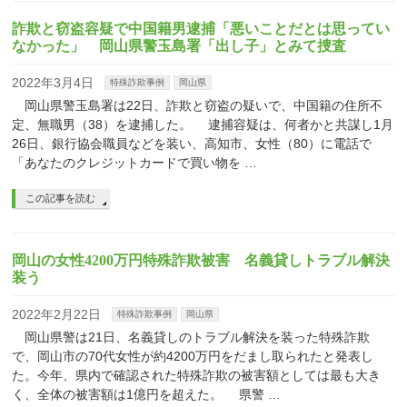
詐欺と窃盗容疑で中国籍男逮捕「悪いことだとは思ってい
なかった」 岡山県警玉島署「出し子」とみて捜査
2022年3月4日
特殊詐欺事例
岡山県
岡山県警玉島署は22日、詐欺と窃盗の疑いで、中国籍の住所不
定、無職男（38）を逮捕した。 逮捕容疑は、何者かと共謀し1月
26日、銀行協会職員などを装い、高知市、女性（80）に電話で
「あなたのクレジットカードで買い物を …
この記事を読む
岡山の女性4200万円特殊詐欺被害 名義貸しトラブル解決
装う
2022年2月22日
特殊詐欺事例
岡山県
岡山県警は21日、名義貸しのトラブル解決を装った特殊詐欺
で、岡山市の70代女性が約4200万円をだまし取られたと発表し
た。今年、県内で確認された特殊詐欺の被害額としては最も大き
く、全体の被害額は1億円を超えた。 県警 …