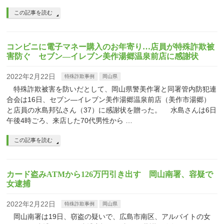
この記事を読む
コンビニに電子マネー購入のお年寄り…店員が特殊詐欺被
害防ぐ セブン―イレブン美作湯郷温泉前店に感謝状
2022年2月22日
特殊詐欺事例
岡山県
特殊詐欺被害を防いだとして、岡山県警美作署と同署管内防犯連
合会は16日、セブン―イレブン美作湯郷温泉前店（美作市湯郷）
と店員の水島邦弘さん（37）に感謝状を贈った。 水島さんは6日
午後4時ごろ、来店した70代男性から …
この記事を読む
カード盗みATMから126万円引き出す 岡山南署、容疑で
女逮捕
2022年2月22日
特殊詐欺事例
岡山県
岡山南署は19日、窃盗の疑いで、広島市南区、アルバイトの女