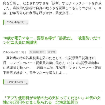
向を分析し、だまされやすさを「診断」するチェックシートを作成
した。客観的な指標で自身の危うさを認識してもらうのが狙い。今
後、お年寄りらに利用を呼びかけ、防犯指導 …
この記事を読む
70歳が電子マネー、要領も得ず「詐欺だ」 被害防いだコ
ンビニ店員に感謝状
2022年2月18日
特殊詐欺事例
滋賀県
高齢者の特殊詐欺被害を防いだとして、滋賀県警甲賀署は10
日、コンビニのパート従業員若藤由美さん（52）=滋賀県湖南市=
に感謝状を贈った。 若藤さんは1月20日にファミリーマート湖南
下田店で就業中、電子マネーを購入しよ …
この記事を読む
「アプリ使用料が未納のため支払ってください」40代の女
性が30万円をだまし取られる 北海道旭川市