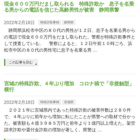
現金６００万円だまし取られる 特殊詐欺か 息子を名乗
る男からの電話を信じた高齢男性が被害 静岡県警
2022年2月18日
特殊詐欺事例
静岡県
静岡県浜松市中区の８０代の男性が１２日、息子を名乗る男から
の電話で現金６００万円をだまし取られた。警察が特殊詐欺事件と
して捜査している。 警察によると、１２日午前１０時ごろ、浜
松市中区の８０代の男性宅に息子を名乗る男 …
この記事を読む
宮城の特殊詐欺、４年ぶり増加 コロナ禍で「非接触型」
横行
2022年2月18日
特殊詐欺事例
宮城県
２０２１年に宮城県内であった特殊詐欺の被害件数は２８０件
で、４年ぶりに前年から増加に転じたことが県警への取材で分かっ
た。被害額も４億３９８５万円と前年より１億円以上増えた。架空
請求詐欺や還付金詐欺の増加が著しく、県警は …