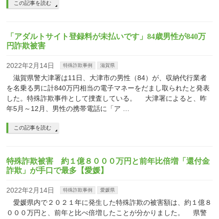
この記事を読む
「アダルトサイト登録料が未払いです」84歳男性が840万
円詐欺被害
2022年2月14日
特殊詐欺事例
滋賀県
滋賀県警大津署は11日、大津市の男性（84）が、収納代行業者
を名乗る男に計840万円相当の電子マネーをだまし取られたと発表
した。特殊詐欺事件として捜査している。 大津署によると、昨
年5月～12月、男性の携帯電話に「ア …
この記事を読む
特殊詐欺被害 約１億８０００万円と前年比倍増「還付金
詐欺」が手口で最多【愛媛】
2022年2月14日
特殊詐欺事例
愛媛県
愛媛県内で２０２１年に発生した特殊詐欺の被害額は、約１億８
０００万円と、前年と比べ倍増したことが分かりました。 県警