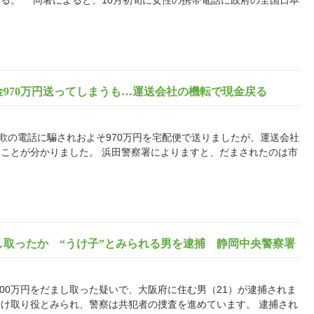
る。 同署によると、10月初旬に女性の携帯電話に政府の全国日本
970万円送ってしまうも…運送会社の機転で現金戻る
欺の電話に騙されおよそ970万円を宅配便で送りましたが、運送会社
ことが分かりました。 浜田警察署によりますと、だまされたのは市
まし取ったか “うけ子”とみられる男を逮捕 静岡中央警察署
000万円をだまし取った疑いで、大阪府に住む男（21）が逮捕されま
け取り役とみられ、警察は共犯者の捜査を進めています。 逮捕され