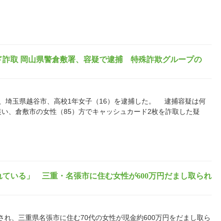
ド詐取 岡山県警倉敷署、容疑で逮捕 特殊詐欺グループの
、埼玉県越谷市、高校1年女子（16）を逮捕した。 逮捕容疑は何
装い、倉敷市の女性（85）方でキャッシュカード2枚を詐取した疑
ている」 三重・名張市に住む女性が600万円だまし取られ
、三重県名張市に住む70代の女性が現金約600万円をだまし取ら