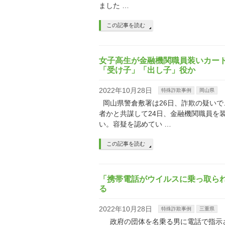
ました …
この記事を読む
女子高生が金融機関職員装いカー
「受け子」「出し子」役か
2022年10月28日
特殊詐欺事例
岡山県
岡山県警倉敷署は26日、詐欺の疑いで
者かと共謀して24日、金融機関職員を
い。容疑を認めてい …
この記事を読む
「携帯電話がウイルスに乗っ取られ
る
2022年10月28日
特殊詐欺事例
三重県
政府の団体を名乗る男に電話で指示され