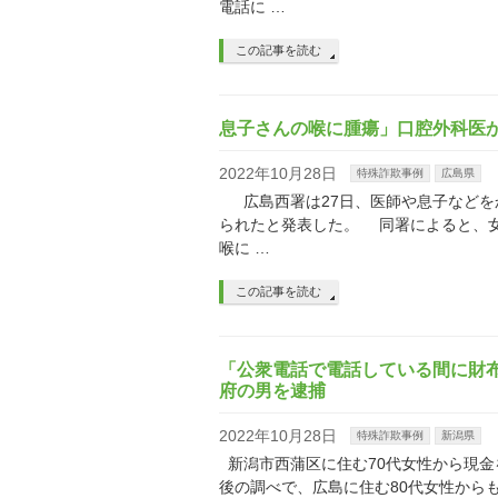
電話に …
この記事を読む
息子さんの喉に腫瘍」口腔外科医か
2022年10月28日
特殊詐欺事例
広島県
広島西署は27日、医師や息子などをか
られたと発表した。 同署によると、女
喉に …
この記事を読む
「公衆電話で電話している間に財布
府の男を逮捕
2022年10月28日
特殊詐欺事例
新潟県
新潟市西蒲区に住む70代女性から現金
後の調べで、広島に住む80代女性からも