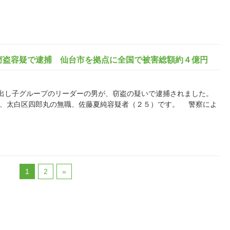
窃盗容疑で逮捕 仙台市を拠点に全国で被害総額約４億円
し子グループのリーダーの男が、窃盗の疑いで逮捕されました。
は、太白区四郎丸の無職、佐藤夏純容疑者（２５）です。 警察によ
1
2
»