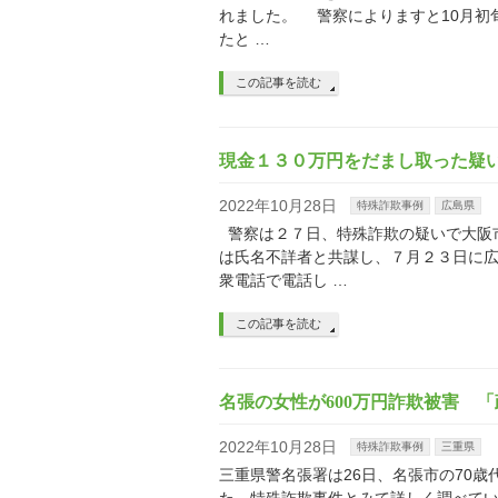
れました。 警察によりますと10月初
たと …
この記事を読む
現金１３０万円をだまし取った疑
2022年10月28日
特殊詐欺事例
広島県
警察は２７日、特殊詐欺の疑いで大阪
は氏名不詳者と共謀し、７月２３日に
衆電話で電話し …
この記事を読む
名張の女性が600万円詐欺被害 
2022年10月28日
特殊詐欺事例
三重県
三重県警名張署は26日、名張市の70歳