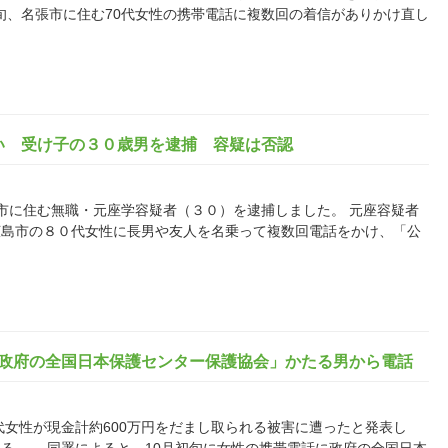
旬、名張市に住む70代女性の携帯電話に複数回の着信がありかけ直し
い 受け子の３０歳男を逮捕 容疑は否認
市に住む無職・元座学容疑者（３０）を逮捕しました。 元座容疑者
広島市の８０代女性に長男や友人を名乗って複数回電話をかけ、「公
「政府の全国日本保護センター保護協会」かたる男から電話
代女性が現金計約600万円をだまし取られる被害に遭ったと発表し