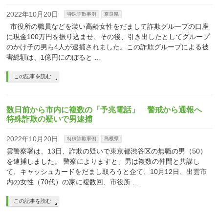
2022年10月20日
特殊詐欺事例
奈良県
市役所の職員などを装い高齢女性をだまして詐欺グループの口座
に現金100万円を振り込ませ、その後、引き出したとしてグループ
のかけ子の男ら4人が逮捕されました。この詐欺グループによる被
害総額は、1億円にのぼると …
この記事を読む
数日前から市内に複数の「予兆電話」 警戒から通報へ
特殊詐欺の疑いで男逮捕
2022年10月20日
特殊詐欺事例
島根県
雲警察署は、13日、詐欺の疑いで東京都渋谷区の無職の男（50）
を逮捕しました。 警察によりますと、男は複数の仲間と共謀し
て、キャッシュカードをだまし取ろうと企て、10月12日、出雲市
内の女性（70代）の家に複数回、市役所 …
この記事を読む