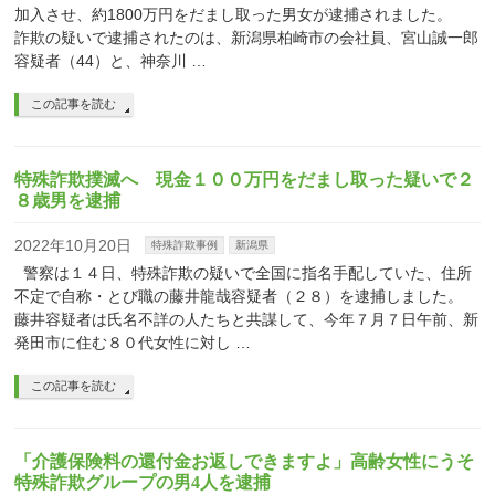
加入させ、約1800万円をだまし取った男女が逮捕されました。
詐欺の疑いで逮捕されたのは、新潟県柏崎市の会社員、宮山誠一郎
容疑者（44）と、神奈川 …
この記事を読む
特殊詐欺撲滅へ 現金１００万円をだまし取った疑いで２
８歳男を逮捕
2022年10月20日
特殊詐欺事例
新潟県
警察は１４日、特殊詐欺の疑いで全国に指名手配していた、住所
不定で自称・とび職の藤井龍哉容疑者（２８）を逮捕しました。
藤井容疑者は氏名不詳の人たちと共謀して、今年７月７日午前、新
発田市に住む８０代女性に対し …
この記事を読む
「介護保険料の還付金お返しできますよ」高齢女性にうそ
特殊詐欺グループの男4人を逮捕