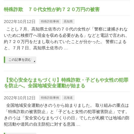
特殊詐欺 ７０代女性が約７２０万円の被害
2022年10月12日
特殊詐欺事例
高知県
ことし７月、高知県土佐市の７０代の女性が「警察に逮捕されな
いために検察庁へ現金を収める必要がある」などと電話で言われ、
約７２０万円をだまし取られていたことが分かった。 警察による
と、７月７日、高知県土佐市の …
この記事を読む
【安心安全なまちづくり】特殊詐欺・子どもや女性の犯罪
を防止へ。全国地域安全運動が始まる
2022年10月12日
特殊詐欺事例
北海道
全国地域安全運動がきのうから始まりました。 取り組みの重点は
「特殊詐欺の被害防止」と「子どもと女性の犯罪被害防止」です。
きのうは「安全安心なまちづくりの日」でしたが札幌では地域の防
犯活動や道民の自主防犯に対する意識 …